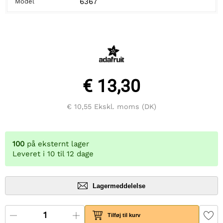
6367
Model
€ 13,30
€ 10,55
Ekskl. moms (DK)
100
på eksternt lager
Leveret i 10 til 12 dage
Lagermeddelelse
Tilføj til kurv