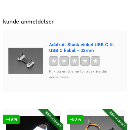
kunde anmeldelser
Adafruit Slank vinkel USB C til
USB C kabel - 23mm
★
★
★
★
★
Klik på en stjerne for at skrive din
anmeldelse
REDUCERET
REDUCERET
-49 %
-50 %