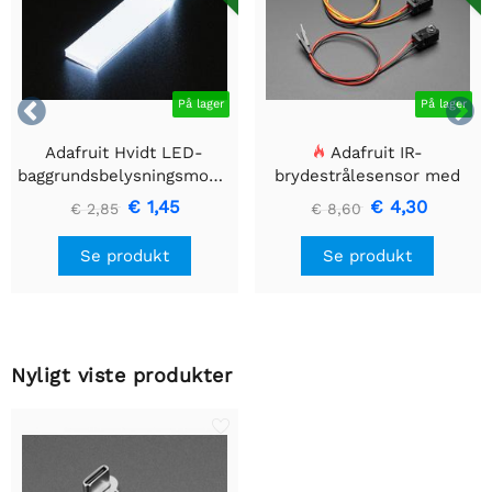


På lager
På lager
Adafruit Hvidt LED-
Adafruit IR-
baggrundsbelysningsmodul
brydestrålesensor med
- Lille 12mm x 40mm
premium ledningsstuds -
€ 1,45
€ 4,30
€ 2,85
€ 8,60
5 mm LED'er
Se produkt
Se produkt
Nyligt viste produkter