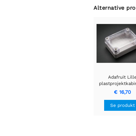
Alternative pr
Adafruit Lill
plastprojektkabi
vejrbestandig me
€ 16,70
top
Se produkt