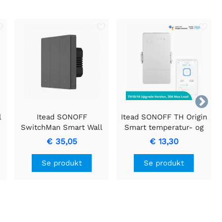

l
Itead SONOFF
Itead SONOFF TH Origin
SwitchMan Smart Wall
Smart temperatur- og
Switch-M5 - 3 Gang -
fugtovervågningskontakt
€ 35,05
€ 13,30
Type 86
(TH10/16
opgraderingsversion)
Se produkt
Se produkt
16A