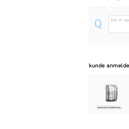
Q
Stil et s
kunde anmelde