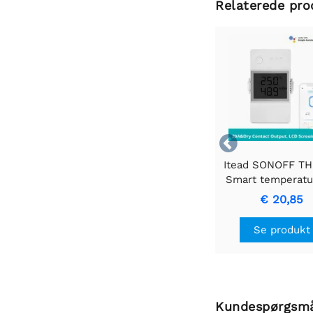
Relaterede pro

Itead SONOFF TH 
Smart temperatu
fugtovervågningsk
€ 20,85
16A
Se produkt
Kundespørgsm