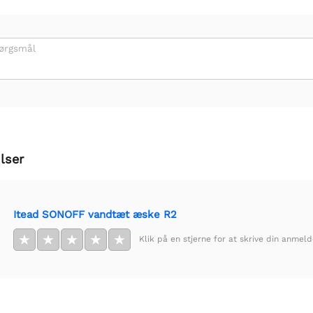
pørgsmål
lser
Itead SONOFF vandtæt æske R2
★
★
★
★
★
Klik på en stjerne for at skrive din anmeld