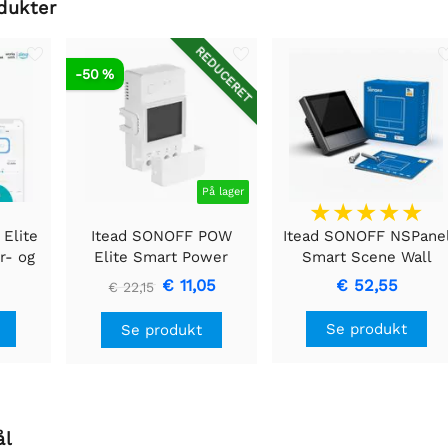
dukter
REDUCERET
-50 %
På lager
Elite
Itead SONOFF POW
Itead SONOFF NSPane
r- og
Elite Smart Power
Smart Scene Wall
ontakt
Meter Switch 16A
Switch - EU - Sort
€ 11,05
€ 52,55
€ 22,15
Se produkt
Se produkt
ål