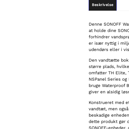
Beskrivelse
Denne SONOFF Water
at holde dine SONO
forhindrer vandsprø
er især nyttig i mi
udendørs eller i vi
Den vandtætte boks
større plads, hvi
omfatter TH Elite, 
NSPanel Series og 
bruge Waterproof 
giver en alsidig lø
Konstrueret med e
vandtæt, men også 
beskadige enheden 
dette produkt gør d
SONOFF-enheder, da