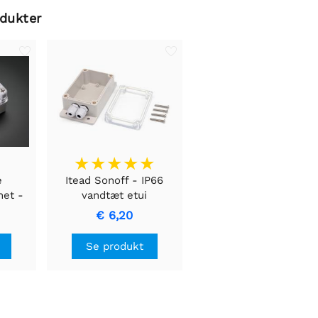
odukter
e
Itead Sonoff - IP66
net -
vandtæt etui
d klar
€ 6,20
Se produkt