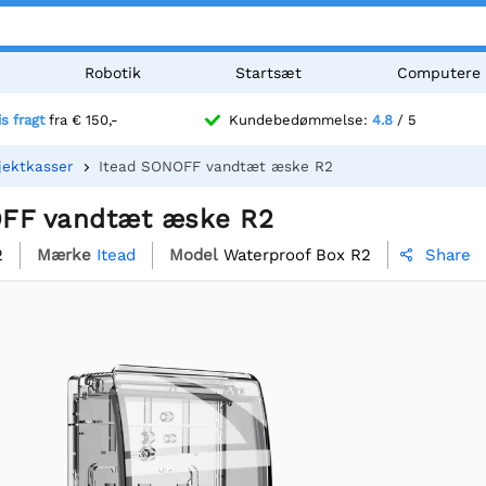
Robotik
Startsæt
Computere
is fragt
fra € 150,-
Kundebedømmelse:
4.8
/ 5
jektkasser
Itead SONOFF vandtæt æske R2
FF vandtæt æske R2
2
Mærke
Itead
Model
Waterproof Box R2
Share
