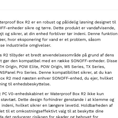
proof Box R2 er en robust og pålidelig løsning designet til
FF-enheder sikre og tørre. Dette produkt er vandafvisende,
jt og sikrer, at din enhed forbliver tør indeni. Denne funktion
ljøer, hvor eksponering for vand er et problem, såsom
sse industrielle omgivelser.
 R2 tilbyder et bredt anvendelsesområde på grund af dens
lket gør den kompatibel med en række SONOFF-enheder. Disse
TH Origin, POW Elite, POW Origin, M5 Series, TX Series,
NSPanel Pro Series. Denne kompatibilitet sikrer, at du kan
Box R2 med næsten enhver SONOFF-enhed, du ejer, hvilket
sning til enhedsbeskyttelse.
t PC V0-enhedskabinet er Waterproof Box R2 ikke kun
støvtæt. Dette design forhindrer genstande i at klemme og
indeni, hvilket sikrer en længere levetid. Holdbarheden af
et til et omkostningseffektivt valg til at beskytte dine
 det reducerer risikoen for skader og behovet for