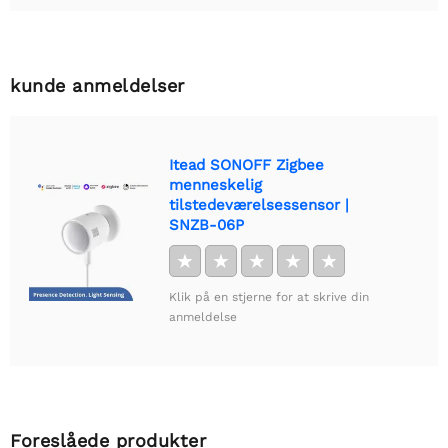
kunde anmeldelser
Itead SONOFF Zigbee
menneskelig
tilstedeværelsessensor |
SNZB-06P
★
★
★
★
★
Klik på en stjerne for at skrive din
anmeldelse
Foreslåede produkter