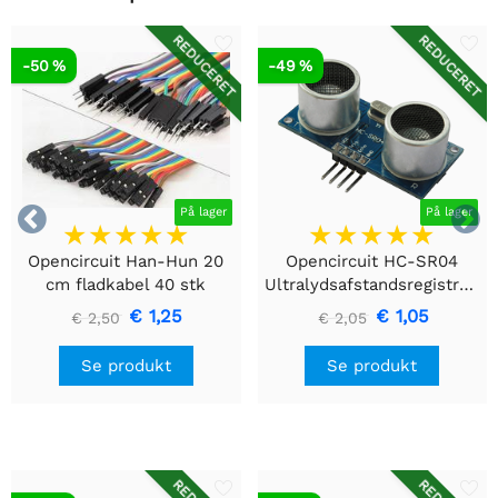
REDUCERET
REDUCERET
-50 %
-49 %


På lager
På lager
Opencircuit Han-Hun 20
Opencircuit HC-SR04
cm fladkabel 40 stk
Ultralydsafstandsregistreringsmodul
€ 1,25
€ 1,05
€ 2,50
€ 2,05
Se produkt
Se produkt