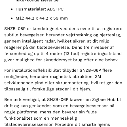
ikke-kondenserende
Husmaterialer: ABS+PC
Mål: 44,2 x 44,2 x 59 mm
SNZB-06P er kendetegnet ved dens evne til at registrere
subtile bevægelser, herunder vejrtrækning og hjerteslag,
gennem intelligent radar, hvilket sikrer, at dit miljø
reagerer på din tilstedeværelse. Dens tre niveauer af
følsomhed og op til 4 meter (13 fod) registreringsafstand
giver mulighed for skræddersyet brug efter dine behov.
For installationsfleksibilitet tilbyder SNZB-06P flere
muligheder, herunder magnetisk attraktion, 3M
selvklæbende pind eller skruemontering, hvilket gør den
tilpasselig til forskellige steder i dit hjem.
Bemærk venligst, at SNZB-06P kræver en Zigbee Hub til
drift og kan genkendes som en bevægelsessensor på
nogle platforme, mens den bevarer sin fulde
funktionalitet som en menneskelig
tilstedeværelsessensor. Forbedre dit smarte hjems