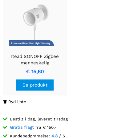
Itead SONOFF Zigbee
menneskelig
tilstedeværelsessensor |
€ 15,60
SNZB-06P
Se produkt
Ryd liste

Bestilt i dag, leveret tirsdag
Gratis fragt
fra € 150,-
Kundebedømmelse:
4.8
/ 5