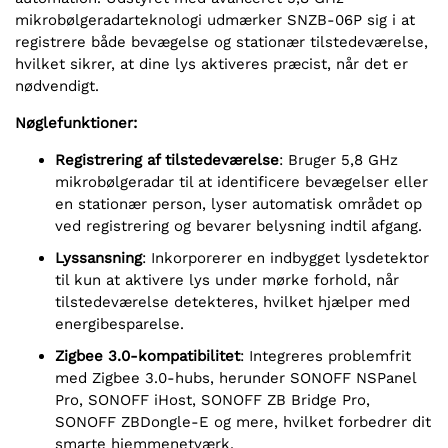
mikrobølgeradarteknologi udmærker SNZB-06P sig i at
registrere både bevægelse og stationær tilstedeværelse,
hvilket sikrer, at dine lys aktiveres præcist, når det er
nødvendigt.
Nøglefunktioner:
Registrering af tilstedeværelse
: Bruger 5,8 GHz
mikrobølgeradar til at identificere bevægelser eller
en stationær person, lyser automatisk området op
ved registrering og bevarer belysning indtil afgang.
Lyssansning
: Inkorporerer en indbygget lysdetektor
til kun at aktivere lys under mørke forhold, når
tilstedeværelse detekteres, hvilket hjælper med
energibesparelse.
Zigbee 3.0-kompatibilitet
: Integreres problemfrit
med Zigbee 3.0-hubs, herunder SONOFF NSPanel
Pro, SONOFF iHost, SONOFF ZB Bridge Pro,
SONOFF ZBDongle-E og mere, hvilket forbedrer dit
smarte hjemmenetværk.