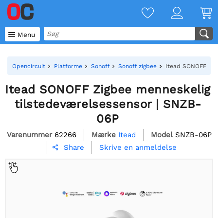

Menu
Opencircuit
Platforme
Sonoff
Sonoff zigbee
Itead SONOFF Zig
Itead SONOFF Zigbee menneskelig
tilstedeværelsessensor | SNZB-
06P
Varenummer
62266
Mærke
Itead
Model
SNZB-06P
Skrive en anmeldelse
Share
