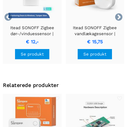


Itead SONOFF Zigbee
Itead SONOFF Zigbee
dør-/vinduessensor |
vandlækagesensor |
SNZB-04P
SNZB-05P | med kabel
€ 12,-
€ 15,75
Se produkt
Se produkt
Relaterede produkter