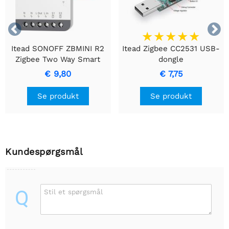


Itead SONOFF ZBMINI R2
Itead Zigbee CC2531 USB-
Zigbee Two Way Smart
dongle
Switch
€ 9,80
€ 7,75
Se produkt
Se produkt
Kundespørgsmål
Q
Stil et spørgsmål