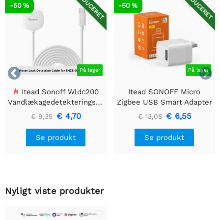
REDUCERET
REDUCERET
-50 %
-50 %


På lager
På lager
Itead Sonoff Wldc200
Itead SONOFF Micro
Vandlækagedetekteringskabel
Zigbee USB Smart Adapter
€ 4,70
€ 6,55
€ 9,35
€ 13,05
Se produkt
Se produkt
Nyligt viste produkter