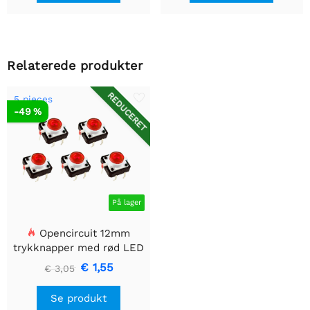
Relaterede produkter
REDUCERET
5 pieces
-49 %
På lager
Opencircuit 12mm
trykknapper med rød LED
- 5 stk
€ 1,55
€ 3,05
Se produkt