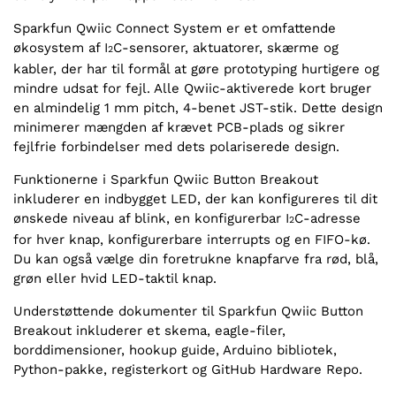
Sparkfun Qwiic Connect System er et omfattende
økosystem af I
C-sensorer, aktuatorer, skærme og
2
kabler, der har til formål at gøre prototyping hurtigere og
mindre udsat for fejl. Alle Qwiic-aktiverede kort bruger
en almindelig 1 mm pitch, 4-benet JST-stik. Dette design
minimerer mængden af krævet PCB-plads og sikrer
fejlfrie forbindelser med dets polariserede design.
Funktionerne i Sparkfun Qwiic Button Breakout
inkluderer en indbygget LED, der kan konfigureres til dit
ønskede niveau af blink, en konfigurerbar I
C-adresse
2
for hver knap, konfigurerbare interrupts og en FIFO-kø.
Du kan også vælge din foretrukne knapfarve fra rød, blå,
grøn eller hvid LED-taktil knap.
Understøttende dokumenter til Sparkfun Qwiic Button
Breakout inkluderer et skema, eagle-filer,
borddimensioner, hookup guide, Arduino bibliotek,
Python-pakke, registerkort og GitHub Hardware Repo.