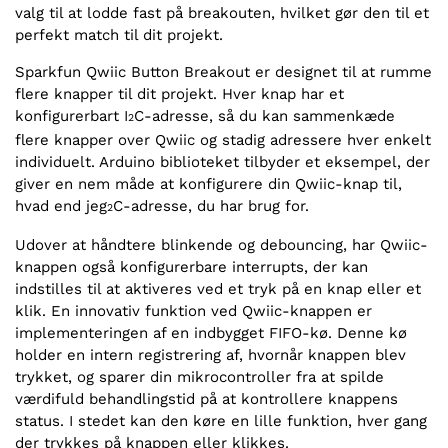
valg til at lodde fast på breakouten, hvilket gør den til et
perfekt match til dit projekt.
Sparkfun Qwiic Button Breakout er designet til at rumme
flere knapper til dit projekt. Hver knap har et
konfigurerbart I
C-adresse, så du kan sammenkæde
2
flere knapper over Qwiic og stadig adressere hver enkelt
individuelt. Arduino biblioteket tilbyder et eksempel, der
giver en nem måde at konfigurere din Qwiic-knap til,
hvad end jeg
C-adresse, du har brug for.
2
Udover at håndtere blinkende og debouncing, har Qwiic-
knappen også konfigurerbare interrupts, der kan
indstilles til at aktiveres ved et tryk på en knap eller et
klik. En innovativ funktion ved Qwiic-knappen er
implementeringen af en indbygget FIFO-kø. Denne kø
holder en intern registrering af, hvornår knappen blev
trykket, og sparer din mikrocontroller fra at spilde
værdifuld behandlingstid på at kontrollere knappens
status. I stedet kan den køre en lille funktion, hver gang
der trykkes på knappen eller klikkes.