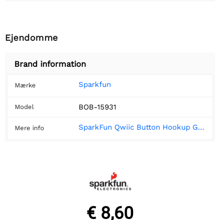
Ejendomme
Brand information
Sparkfun
Mærke
BOB-15931
Model
SparkFun Qwiic Button Hookup Guide - SparkFun Learn
Mere info
€ 8,60