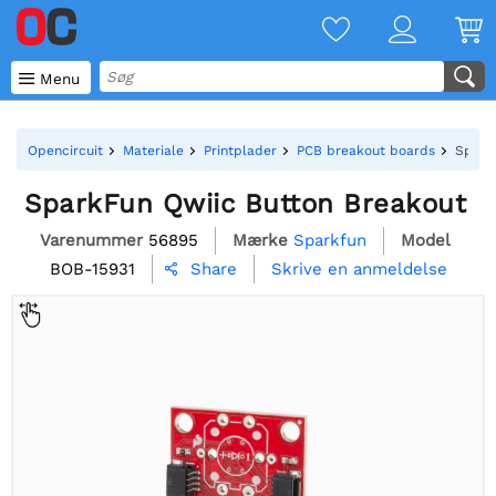

Menu
Opencircuit
Materiale
Printplader
PCB breakout boards
Spark
SparkFun Qwiic Button Breakout
Varenummer
56895
Mærke
Sparkfun
Model
BOB-15931
Skrive en anmeldelse
Share
