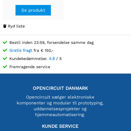
Se produkt
Ryd liste

Bestil inden 23:59, forsendelse samme dag
Gratis fragt
fra € 150,-
Kundebedømmelse:
4.8
/ 5
Fremragende service
OPENCIRCUIT DANMARK
Opencircuit sælger elektroniske
komponenter og moduler til prototyping,
uddannelsesprojekter og
hjemmeautomatisering.
KUNDE SERVICE