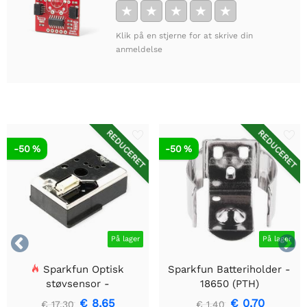
★
★
★
★
★
Klik på en stjerne for at skrive din
anmeldelse
REDUCERET
REDUCERET
-50 %
-50 %


På lager
På lager
Sparkfun Optisk
Sparkfun Batteriholder -
støvsensor -
18650 (PTH)
GP2Y1010AU0F
€ 8,65
€ 0,70
€ 17,30
€ 1,40