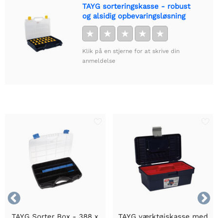
TAYG sorteringskasse - robust
og alsidig opbevaringsløsning
★
★
★
★
★
Klik på en stjerne for at skrive din
anmeldelse


TAYG Sorter Box - 388 x
TAYG værktøjskasse med