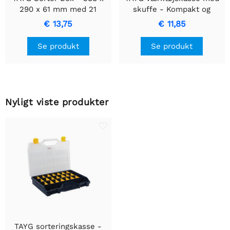
290 x 61 mm med 21
skuffe - Kompakt og
aftagelige rum
holdbar
€ 13,75
€ 11,85
opbevaringsløsning
Se produkt
Se produkt
Nyligt viste produkter
TAYG sorteringskasse -