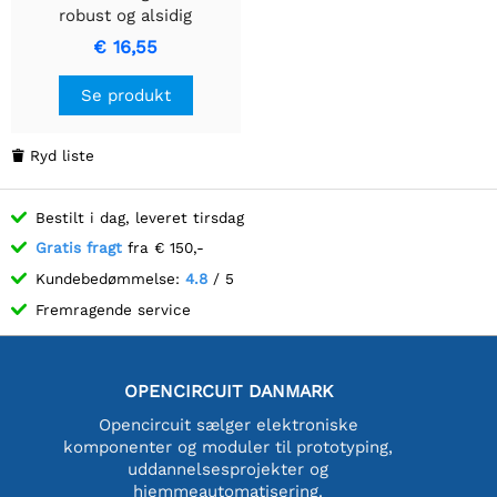
robust og alsidig
opbevaringsløsning
€ 16,55
Se produkt
Ryd liste

Bestilt i dag, leveret tirsdag
Gratis fragt
fra € 150,-
Kundebedømmelse:
4.8
/ 5
Fremragende service
OPENCIRCUIT DANMARK
Opencircuit sælger elektroniske
komponenter og moduler til prototyping,
uddannelsesprojekter og
hjemmeautomatisering.