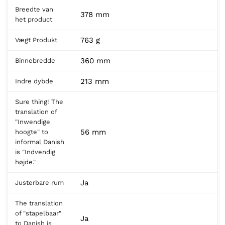
Breedte van
378 mm
het product
763 g
Vægt Produkt
360 mm
Binnebredde
213 mm
Indre dybde
Sure thing! The
translation of
"Inwendige
56 mm
hoogte" to
informal Danish
is "Indvendig
højde."
Ja
Justerbare rum
The translation
of "stapelbaar"
Ja
to Danish is