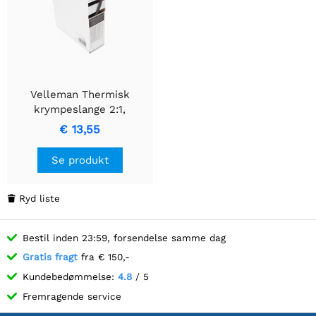
Velleman Thermisk
krympeslange 2:1,
diameter 5,0 mm, 12 m,
€ 13,55
sort
Se produkt
Ryd liste

Bestil inden 23:59, forsendelse samme dag
Gratis fragt
fra € 150,-
Kundebedømmelse:
4.8
/ 5
Fremragende service