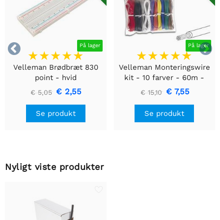


På lager
På lager
Velleman Brødbræt 830
Velleman Monteringswire
point - hvid
kit - 10 farver - 60m -
multicore
€ 2,55
€ 7,55
€ 5,05
€ 15,10
Se produkt
Se produkt
Nyligt viste produkter