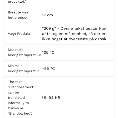
produktet."
Breedte van
17 cm
het product
"209 g" - Denne tekst består kun
af tal og en måleenhed, så der er
Vægt Produkt
ikke noget at oversætte på dansk.
Maximale
105 °C
bedrijfstemperatuur
Minimale
-55 °C
bedrijfstemperatur
The text
"Brandbaarheid"
can be
UL 94 HB
translated
informally to
Danish as
"Brandbarhed".