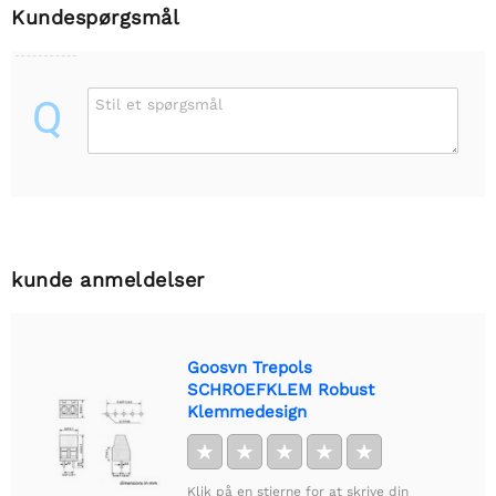
Kundespørgsmål
Q
Stil et spørgsmål
kunde anmeldelser
Goosvn Trepols
SCHROEFKLEM Robust
Klemmedesign
★
★
★
★
★
Klik på en stjerne for at skrive din