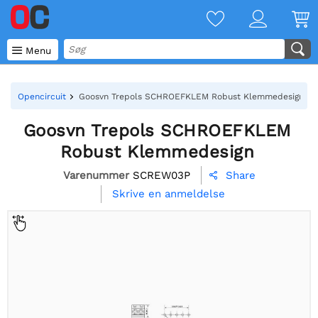

Menu
Opencircuit
Goosvn Trepols SCHROEFKLEM Robust Klemmedesign
Goosvn Trepols SCHROEFKLEM
Robust Klemmedesign
Varenummer
SCREW03P
Share

Skrive en anmeldelse