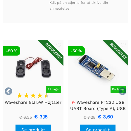
Klik på en stjerne for at skrive din
anmeldelse
REDUCERET
REDUCERET
-50 %
-50 %


På lager
På lager
Waveshare 8Ω 5W Højtaler
Waveshare FT232 USB
UART Board (Type A), USB
til TTL (UART)
€ 3,15
€ 3,60
€ 6,25
€ 7,25
kommunikationsmodul
Se produkt
Se produkt