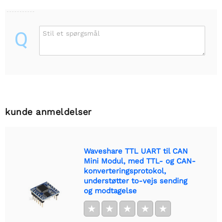
Q
Stil et spørgsmål
kunde anmeldelser
Waveshare TTL UART til CAN
Mini Modul, med TTL- og CAN-
konverteringsprotokol,
understøtter to-vejs sending
og modtagelse
★
★
★
★
★