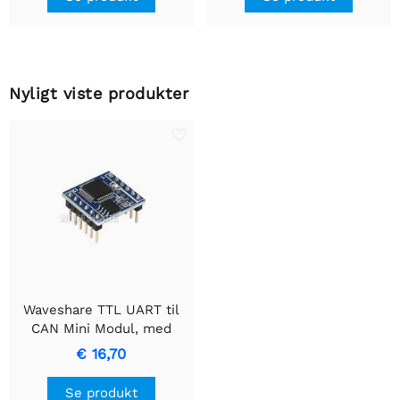
Nyligt viste produkter
Waveshare TTL UART til
CAN Mini Modul, med
TTL- og CAN-
€ 16,70
konverteringsprotokol,
understøtter to-vejs
Se produkt