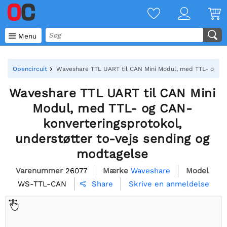

Menu
Opencircuit
Waveshare TTL UART til CAN Mini Modul, med TTL- og CAN
Waveshare TTL UART til CAN Mini
Modul, med TTL- og CAN-
konverteringsprotokol,
understøtter to-vejs sending og
modtagelse
Varenummer
26077
Mærke
Waveshare
Model
WS-TTL-CAN
Skrive en anmeldelse
Share
