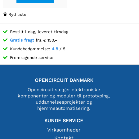
sending og modtagelse
Ryd liste

Bestilt i dag, leveret tirsdag
Gratis fragt
fra € 150,-
Kundebedømmelse:
4.8
/ 5
Fremragende service
OPENCIRCUIT DANMARK
Opencircuit sælger elektroniske
komponenter og moduler til prototyping,
uddannelsesprojekter og
hjemmeautomatisering.
KUNDE SERVICE
Virksomheder
Kontakt