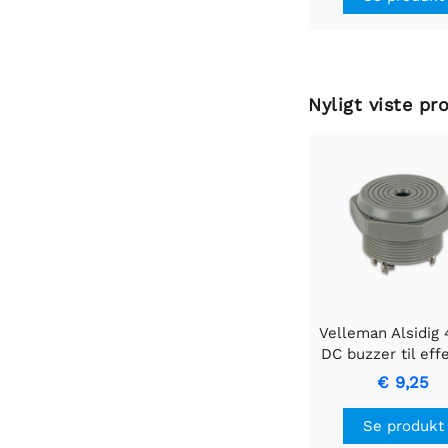
Nyligt viste pr
Velleman Alsidig
DC buzzer til eff
alarmsystem
€ 9,25
Se produkt