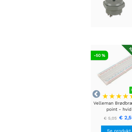
RE
-50 %

Velleman Brødbr
point - hvid
€ 2,5
€ 5,05
Se produkt