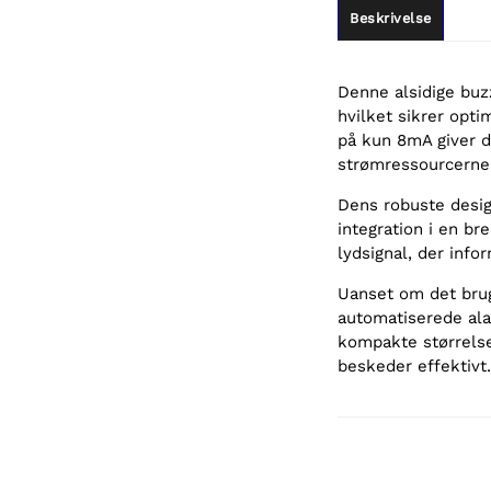
Beskrivelse
Denne alsidige buz
hvilket sikrer opti
på kun 8mA giver d
strømressourcerne
Dens robuste design
integration i en bre
lydsignal, der info
Uanset om det brug
automatiserede ala
kompakte størrelse
beskeder effektivt.