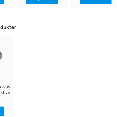
odukter
 4-28V
ektive
er