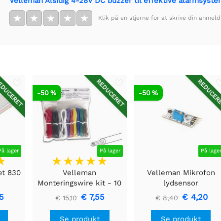
Velleman Alsidig 4-28V DC buzzer til effektive alarmsyst
★
★
★
★
★
Klik på en stjerne for at skrive din anmeld
DUCERET
REDUCERET
REDUCER
-50 %
-50 %
På lager
På lager
På lage
æt 830
Velleman
Velleman Mikrofon
Monteringswire kit - 10
lydsensor
farver - 60m -
5
€ 7,55
€ 4,20
€ 15,10
€ 8,40
multicore
Se produkt
Se produkt