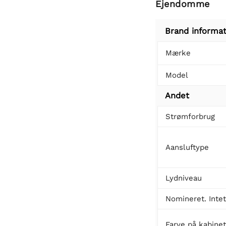
Ejendomme
Brand informat
Mærke
Model
Andet
Strømforbrug
Aansluftype
Lydniveau
Nomineret. Inte
Farve på kabine