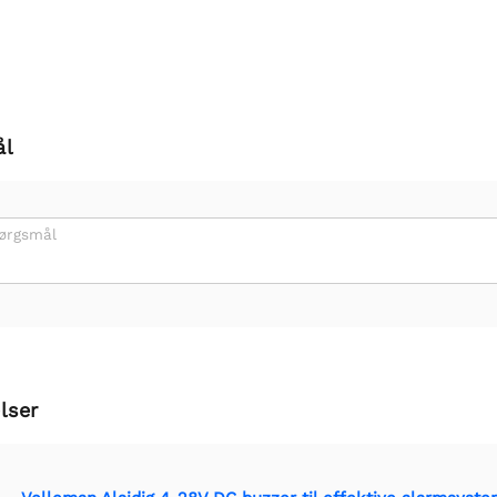
ål
pørgsmål
lser