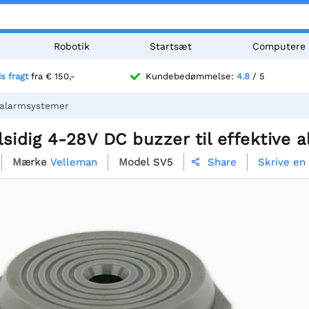
Robotik
Startsæt
Computere
is fragt
fra € 150,-
Kundebedømmelse:
4.8
/ 5
e alarmsystemer
sidig 4-28V DC buzzer til effektive
Mærke
Velleman
Model
SV5
Skrive en
Share
