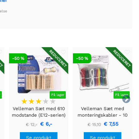
emer
else
ET
REDUCERET
REDUCERET
-50 %
-50 %
r
På lager
På lager

Velleman Sæt med 610
Velleman Sæt med
modstande (E12-serien)
monteringskabler - 10
- 1/4W - 5%
farver - 60m - solid
€ 6,-
€ 7,55
€ 12,-
€ 15,10
kerne
Se produkt
Se produkt