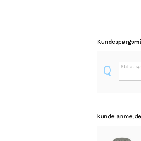
Kundespørgsm
Q
Stil et s
kunde anmelde