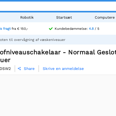
Robotik
Startsæt
Computere
is fragt
fra € 150,-
Kundebedømmelse:
4.8
/ 5
oten til overvågning af væskeniveauer
ofniveauschakelaar - Normaal Geslote
uer
DSW2
Skrive en anmeldelse
Share
