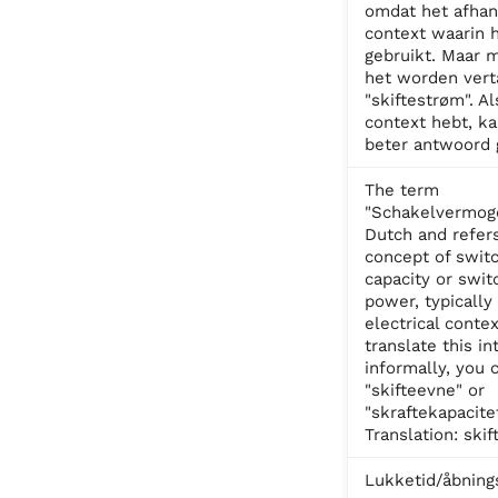
omdat het afhan
context waarin 
gebruikt. Maar 
het worden vert
"skiftestrøm". A
context hebt, ka
beter antwoord 
The term
"Schakelvermoge
Dutch and refers
concept of swit
capacity or swit
power, typically 
electrical contex
translate this i
informally, you 
"skifteevne" or
"skraftekapacitet
Translation: ski
Lukketid/åbning