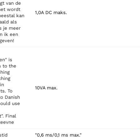
gt van de
het wordt
1,0A DC maks.
meestal kan
aald als
ls je meer
n ik een
geven!
n" is
 to the
ching
ching
in
10VA max.
ts. To
nto Danish
could use
". Final
fteevne
stid
"0,6 ms/0,1 ms max."