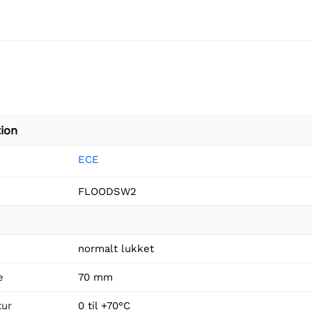
ion
ECE
FLOODSW2
normalt lukket
e
70 mm
tur
0 til +70°C