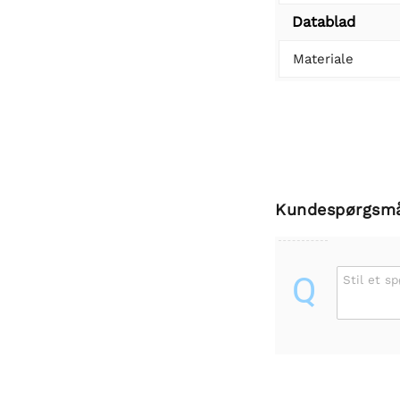
Datablad
Materiale
Kundespørgsm
Q
Stil et s