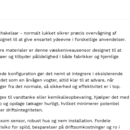
chakelaar - normalt lukket sikrer præcis overvågning af
gnet til at give ensartet ydeevne i forskellige anvendelser.
e materialer er denne væskeniveausensor designet til at
er og tilbyder pålidelighed i både fabrikker og hjemlige
de konfiguration gør det nemt at integrere i eksisterende
et som en årvågen vogter, altid klar til at advare, når
er fra det normale, så sikkerhed og effektivitet er i top.
es til vandtanke eller kemikalieopbevaring, hjælper det med
b og opdage lækager hurtigt, hvilket minimerer potentiel
r driftsintegriteten.
lsom sensor, robust hus og nem installation. Fordele
isiko for spild, besparelser på driftsomkostninger og ro i