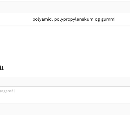
polyamid, polypropylenskum og gummi
ål
pørgsmål