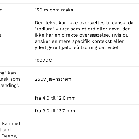
d
150 m ohm maks.
Den tekst kan ikke oversættes til dansk, da
"rodium" virker som et ord eller navn, der
e
ikke har en direkte oversættelse. Hvis du
ønsker en mere specifik kontekst eller
yderligere hjælp, så lad mig det vide!
100VDC
ng" kan
dansk som
250V jævnstrøm
ænding".
fra 4,0 til 12,0 mm
fra 9,0 til 13,7 mm
 kan niet
taald
 Deens,