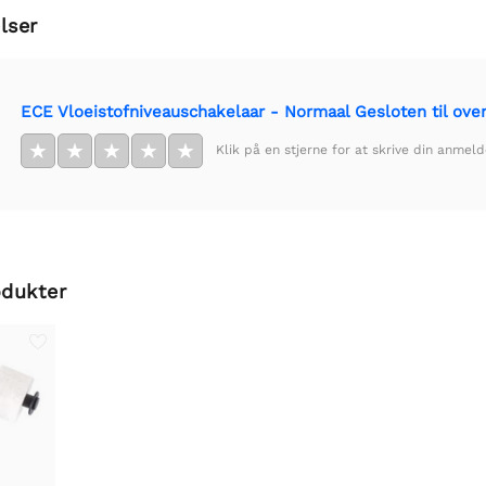
lser
ECE Vloeistofniveauschakelaar - Normaal Gesloten til ove
★
★
★
★
★
Klik på en stjerne for at skrive din anmeld
odukter