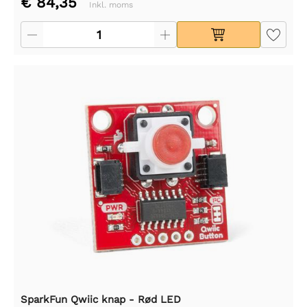
€ 84,35
Inkl. moms
SparkFun Qwiic knap - Rød LED