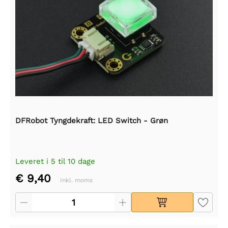
DFRobot Tyngdekraft: LED Switch - Grøn
Leveret i 5 til 10 dage
€ 9,40
Inkl. moms