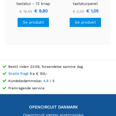
tastatur - 12 knap
tastaturpanel
€ 9,80
€ 1,05
€ 19,55
€ 2,05
Se produkt
Se produkt
Bestil inden 23:59, forsendelse samme dag
Gratis fragt
fra € 150,-
Kundebedømmelse:
4.8
/ 5
Fremragende service
OPENCIRCUIT DANMARK
Opencircuit sælger elektroniske