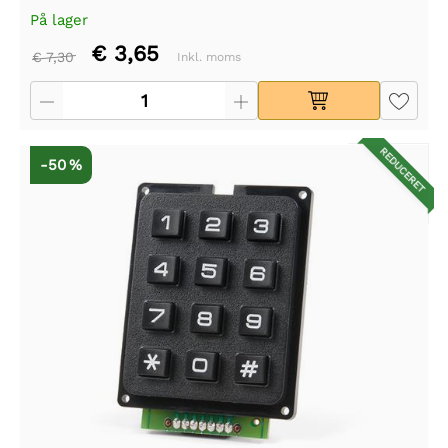
På lager
€ 3,65
€ 7,30
Inkl. moms
REDUCERET
-50 %