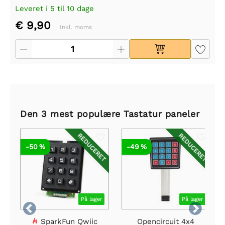
Leveret i 5 til 10 dage
€ 9,90
Inkl. moms
Den 3 mest populære Tastatur paneler
REDUCERET
REDUCERET
-50 %
-49 %
På lager
På lager


SparkFun Qwiic
Opencircuit 4x4