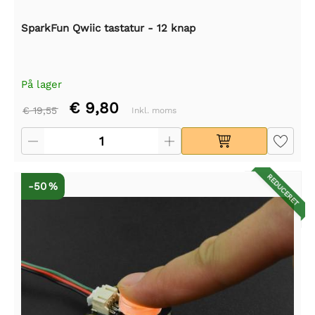
SparkFun Qwiic tastatur - 12 knap
På lager
€ 9,80
€ 19,55
Inkl. moms
REDUCERET
-50 %