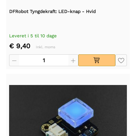
DFRobot Tyngdekraft: LED-knap - Hvid
Leveret i 5 til 10 dage
€ 9,40
Inkl. moms