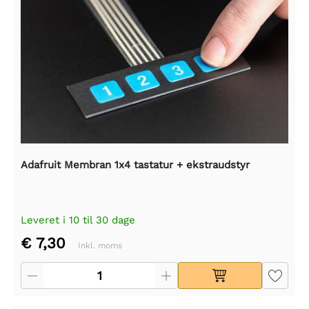
Adafruit Membran 1x4 tastatur + ekstraudstyr
Leveret i 10 til 30 dage
€ 7,30
Inkl. moms