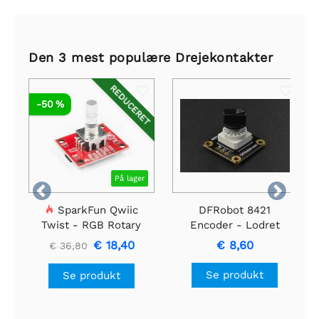
Den 3 mest populære Drejekontakter
REDUCERET
-50 %
På lager


SparkFun Qwiic
DFRobot 8421
Twist - RGB Rotary
Encoder - Lodret
Encoder Breakout
€ 18,40
€ 8,60
€ 36,80
Se produkt
Se produkt