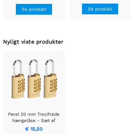
bevægelsesregistrering &
Indbygget design
Se produkt
Se produkt
Nyligt viste produkter
Perel 20 mm Trecifrede
hængelåse - Sæt af
holdbare og pålidelige
€ 15,50
låse