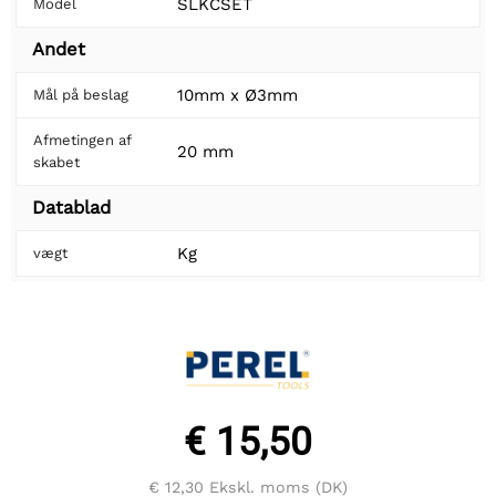
SLKCSET
Model
Andet
10mm x Ø3mm
Mål på beslag
Afmetingen af
20 mm
skabet
Datablad
Kg
vægt
€ 15,50
€ 12,30
Ekskl. moms (DK)