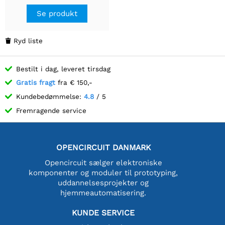
Se produkt
Ryd liste

Bestilt i dag, leveret tirsdag
Gratis fragt
fra € 150,-
Kundebedømmelse:
4.8
/ 5
Fremragende service
OPENCIRCUIT DANMARK
Opencircuit sælger elektroniske
komponenter og moduler til prototyping,
uddannelsesprojekter og
hjemmeautomatisering.
KUNDE SERVICE