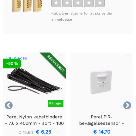
★
★
★
★
★
Klik på en stjerne for at skrive din
anmeldelse
REDUCERET
100 pieces
-50 %


På lager
Perel Nylon kabelbindere
Perel PIR-
- 7,6 x 400mm - sort - 100
bevægelsessensor -
stk
Indbygget med
€ 6,25
€ 14,70
€ 12,50