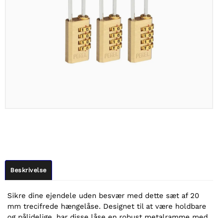
Beskrivelse
Sikre dine ejendele uden besvær med dette sæt af 20
mm trecifrede hængelåse. Designet til at være holdbare
og pålidelige, har disse låse en robust metalramme med