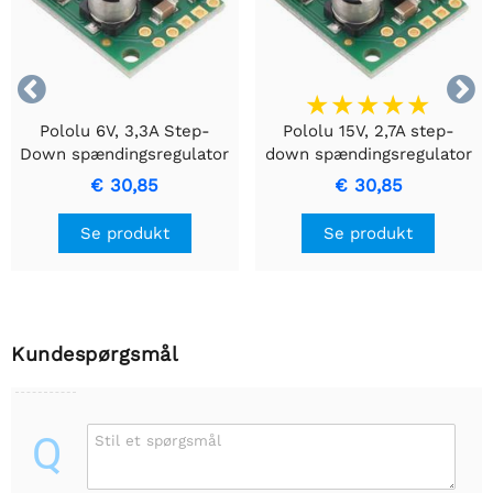


Pololu 6V, 3,3A Step-
Pololu 15V, 2,7A step-
Down spændingsregulator
down spændingsregulator
D30V30F6
D30V30F15
€ 30,85
€ 30,85
Se produkt
Se produkt
Kundespørgsmål
Q
Stil et spørgsmål