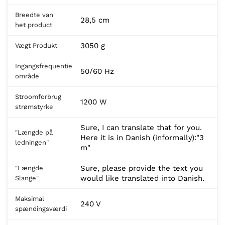
Breedte van
28,5 cm
het product
3050 g
Vægt Produkt
Ingangsfrequentie
50/60 Hz
område
Stroomforbrug
1200 W
strømstyrke
Sure, I can translate that for you.
"Længde på
Here it is in Danish (informally):"3
ledningen"
m"
Sure, please provide the text you
"Længde
would like translated into Danish.
Slange"
Maksimal
240 V
spændingsværdi