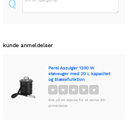
Q
Stil et spørgsmål
kunde anmeldelser
Perel Aszuiger 1200 W
støvsuger med 20 L kapacitet
og blæsefunktion
★
★
★
★
★
Klik på en stjerne for at skrive din
anmeldelse