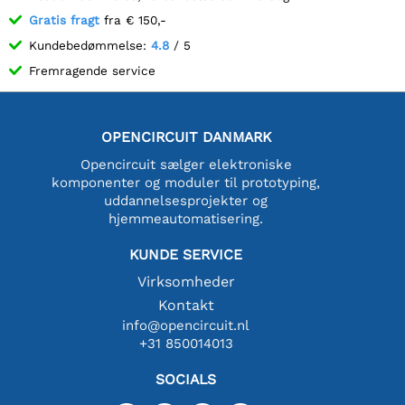
Gratis fragt
fra € 150,-
Kundebedømmelse:
4.8
/ 5
Fremragende service
OPENCIRCUIT DANMARK
Opencircuit sælger elektroniske
komponenter og moduler til prototyping,
uddannelsesprojekter og
hjemmeautomatisering.
KUNDE SERVICE
Virksomheder
Kontakt
info@opencircuit.nl
+31 850014013
SOCIALS