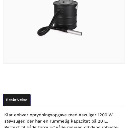
Beskrivelse
Klar enhver oprydningsopgave med Aszuiger 1200 W
støvsuger, der har en rummelig kapacitet på 20 L.
Perfekt til både tørre og våde miljøer, og dens robuste