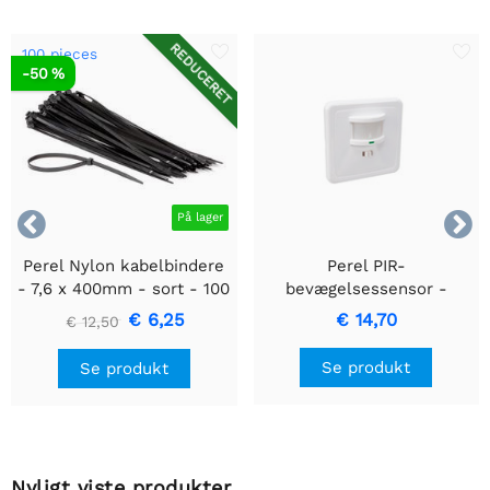
REDUCERET
100 pieces
-50 %


På lager
Perel Nylon kabelbindere
Perel PIR-
- 7,6 x 400mm - sort - 100
bevægelsessensor -
stk
Indbygget med
€ 6,25
€ 14,70
€ 12,50
bevægelsesregistrering &
Indbygget design
Se produkt
Se produkt
Nyligt viste produkter