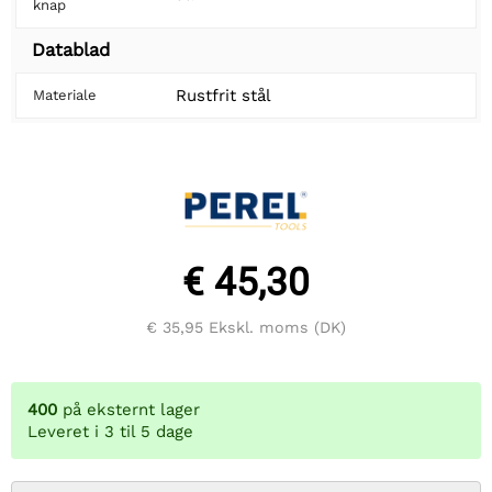
knap
Datablad
Rustfrit stål
Materiale
€ 45,30
€ 35,95
Ekskl. moms (DK)
400
på eksternt lager
Leveret i 3 til 5 dage