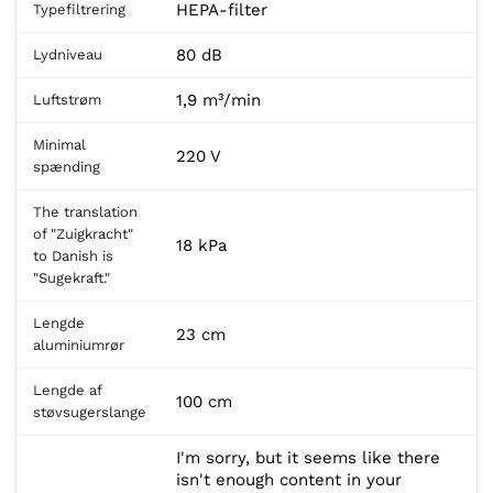
HEPA-filter
Typefiltrering
80 dB
Lydniveau
1,9 m³/min
Luftstrøm
Minimal
220 V
spænding
The translation
of "Zuigkracht"
18 kPa
to Danish is
"Sugekraft."
Lengde
23 cm
aluminiumrør
Lengde af
100 cm
støvsugerslange
I'm sorry, but it seems like there
isn't enough content in your