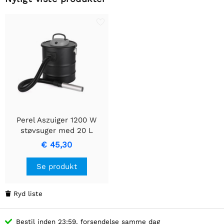
Perel Aszuiger 1200 W
støvsuger med 20 L
kapacitet og
€ 45,30
blæsefunktion
Se produkt
Ryd liste

Bestil inden 23:59, forsendelse samme dag