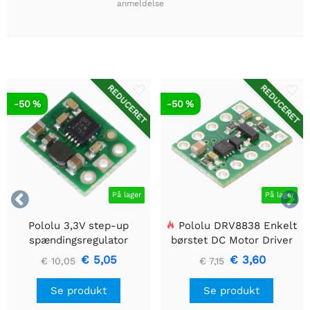
anmeldelse
REDUCERET
REDUCERET
-50 %
-50 %


På lager
På lager
Pololu 3,3V step-up
Pololu DRV8838 Enkelt
spændingsregulator
børstet DC Motor Driver
U1V10F3
Holder
€ 5,05
€ 3,60
€ 10,05
€ 7,15
Se produkt
Se produkt