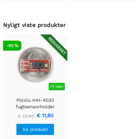
Nyligt viste produkter
REDUCERET
-50 %
På lager
Pololu HIH-4030
fugtsensorholder
€ 11,80
€ 23,60
Se produkt