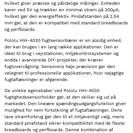
hvilket giver præcise og pålidelige målinger. Enheden
kører ved 5V og trækker en minimal strøm på 200µA,
hvilket gør den energieffektiv. Pindafstanden på 2,54
mm gør, at den er kompatibel med standard breadboards
og perfboards.
Pololu HIH-4030 fugtsensorbærer er en alsidig enhed,
der kan bruges i en lang række applikationer. Den er
ideel til brug i vejrstationer, miljøkontrolsystemer og
endda i avancerede DIY-projekter, der kræver
fugtovervågning. Sensorens høje præcision gør den
velegnet til professionelle applikationer, hvor nøjagtige
fugtaflæsninger er afgørende.
De unikke egenskaber ved Pololu HIH-4030
fugtighedssensorholder gør, at den skiller sig ud på
markedet. Den lineære spændingsudgangsfunktion giver
mulighed for nem fortolkning af fugtaflæsninger. Dens
lave strømforbrug gør den til et miljøvenligt valg, mens
standard pinafstand sikrer kompatibilitet med de fleste
breadboards og perfboards. Denne kombination af