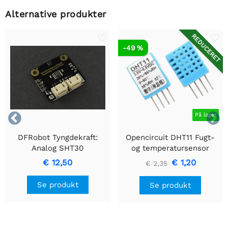
Alternative produkter
REDUCERET
-49 %


På lager
DFRobot Tyngdekraft:
Opencircuit DHT11 Fugt-
Analog SHT30
og temperatursensor
temperatur- og
€ 12,50
€ 1,20
€ 2,35
fugtighedssensor
Se produkt
Se produkt