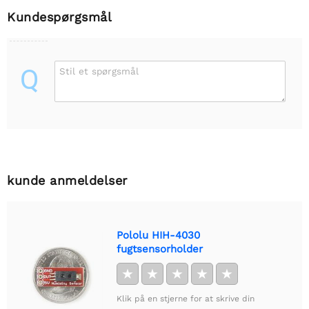
Kundespørgsmål
Q
Stil et spørgsmål
kunde anmeldelser
Pololu HIH-4030
fugtsensorholder
★
★
★
★
★
Klik på en stjerne for at skrive din