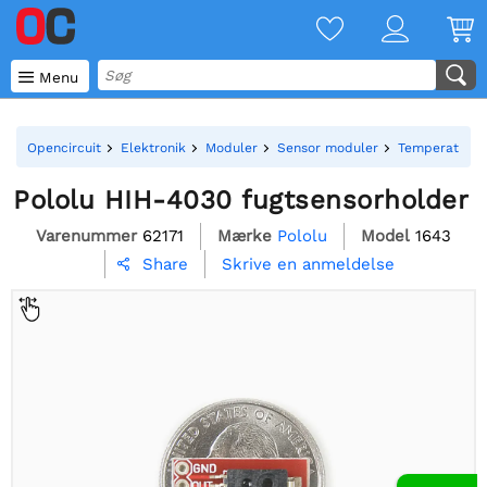

Menu
Opencircuit
Elektronik
Moduler
Sensor moduler
Temperatur- o
Pololu HIH-4030 fugtsensorholder
Varenummer
62171
Mærke
Pololu
Model
1643
Skrive en anmeldelse
Share
