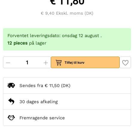
€ 11,80
€ 9,40
Ekskl. moms (DK)
Forventet leveringsdato: onsdag 12 august .
12
pieces
på lager
Tilføj til kurv
Sendes fra
€ 11,50
(DK)
30 dages afkøling
Fremragende service