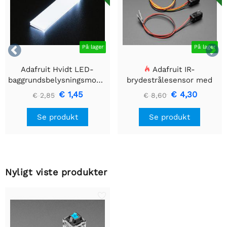


På lager
På lager
Adafruit Hvidt LED-
Adafruit IR-
baggrundsbelysningsmodul
brydestrålesensor med
- Lille 12mm x 40mm
premium ledningsstuds -
€ 1,45
€ 4,30
€ 2,85
€ 8,60
5 mm LED'er
Se produkt
Se produkt
Nyligt viste produkter