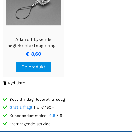
Adafruit Lysende
nøglekontaktnøglering -
Blå LED
€ 8,60
Se produkt
Ryd liste

Bestilt i dag, leveret tirsdag
Gratis fragt
fra € 150,-
Kundebedømmelse:
4.8
/ 5
Fremragende service