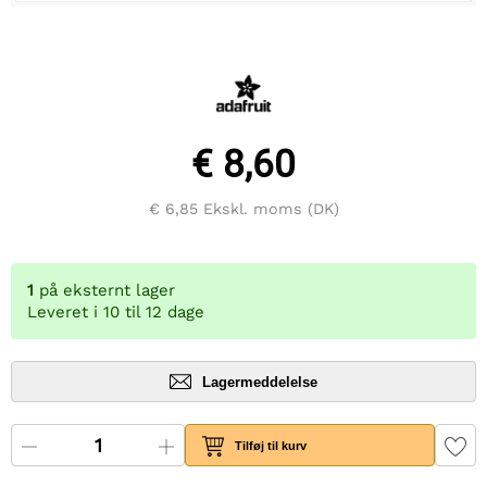
€ 8,60
€ 6,85
Ekskl. moms (DK)
1
på eksternt lager
Leveret i 10 til 12 dage
Lagermeddelelse
Tilføj til kurv