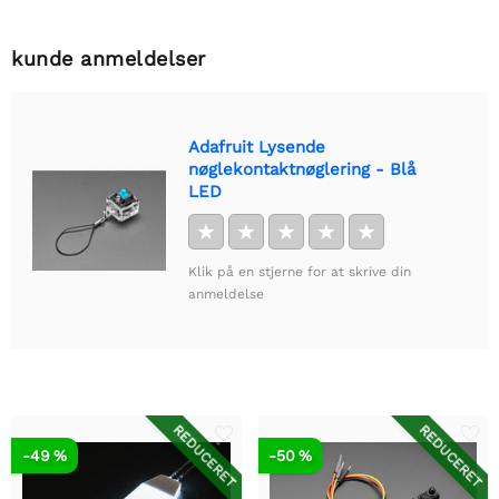
kunde anmeldelser
Adafruit Lysende
nøglekontaktnøglering - Blå
LED
★
★
★
★
★
Klik på en stjerne for at skrive din
anmeldelse
REDUCERET
REDUCERET
-49 %
-50 %