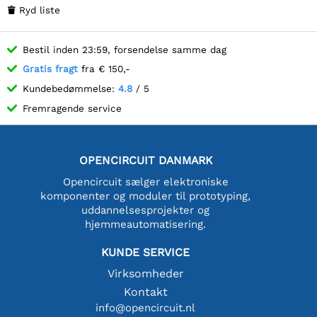
Ryd liste

Bestil inden 23:59, forsendelse samme dag
Gratis fragt
fra € 150,-
Kundebedømmelse:
4.8
/ 5
Fremragende service
OPENCIRCUIT DANMARK
Opencircuit sælger elektroniske
komponenter og moduler til prototyping,
uddannelsesprojekter og
hjemmeautomatisering.
KUNDE SERVICE
Virksomheder
Kontakt
info@opencircuit.nl