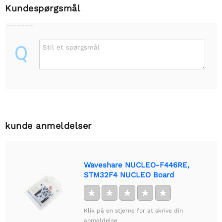
Kundespørgsmål
Q
Stil et spørgsmål
kunde anmeldelser
Waveshare NUCLEO-F446RE,
STM32F4 NUCLEO Board
★
★
★
★
★
Klik på en stjerne for at skrive din
anmeldelse