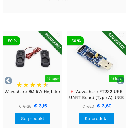
REDUCERET
REDUCERET
-50 %
-50 %


På lager
På lager
Waveshare 8Ω 5W Højtaler
Waveshare FT232 USB
UART Board (Type A), USB
til TTL (UART)
€ 3,15
€ 3,60
€ 6,25
€ 7,20
kommunikationsmodul
Se produkt
Se produkt