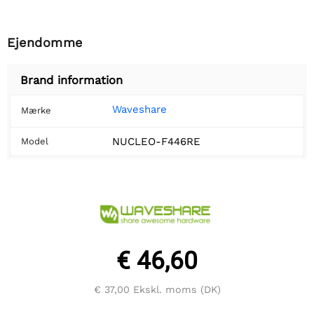
Ejendomme
Brand information
Waveshare
Mærke
NUCLEO-F446RE
Model
€ 46,60
€ 37,00
Ekskl. moms (DK)