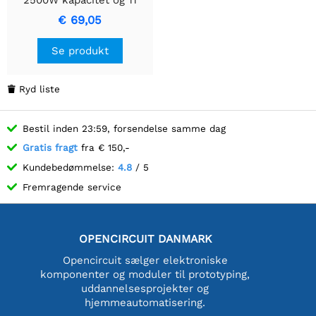
ribbede elementer
€ 69,05
Se produkt
Ryd liste

Bestil inden 23:59, forsendelse samme dag
Gratis fragt
fra € 150,-
Kundebedømmelse:
4.8
/ 5
Fremragende service
OPENCIRCUIT DANMARK
Opencircuit sælger elektroniske
komponenter og moduler til prototyping,
uddannelsesprojekter og
hjemmeautomatisering.