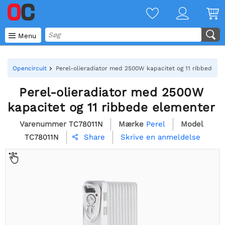

Menu
Opencircuit
Perel-olieradiator med 2500W kapacitet og 11 ribbede e
Perel-olieradiator med 2500W
kapacitet og 11 ribbede elementer
Varenummer
TC78011N
Mærke
Perel
Model
TC78011N
Skrive en anmeldelse
Share
