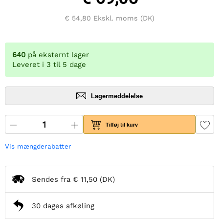
€ 54,80
Ekskl. moms (DK)
640
på eksternt lager
Leveret i 3 til 5 dage
Lagermeddelelse
Tilføj til kurv
Vis mængderabatter
Sendes fra
€ 11,50
(DK)
30 dages afkøling