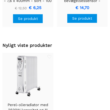
- 7,6 x 400mm - sort - 100
bevægelsessensor -
stk
Indbygget med
€ 6,25
€ 14,70
€ 12,50
bevægelsesregistrering &
Indbygget design
Se produkt
Se produkt
Nyligt viste produkter
Perel-olieradiator med
2500W kapacitet og 11