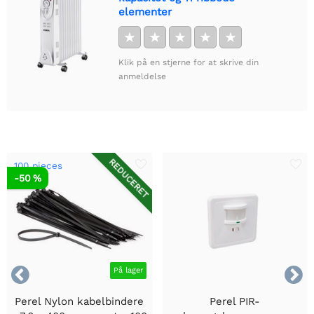
elementer
★
★
★
★
★
Klik på en stjerne for at skrive din
anmeldelse
REDUCERET
100 pieces
-50 %


På lager
Perel Nylon kabelbindere
Perel PIR-