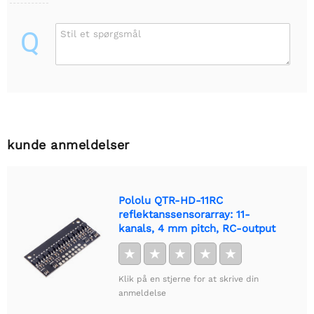
Q
Stil et spørgsmål
kunde anmeldelser
Pololu QTR-HD-11RC
reflektanssensorarray: 11-
kanals, 4 mm pitch, RC-output
★
★
★
★
★
Klik på en stjerne for at skrive din
anmeldelse