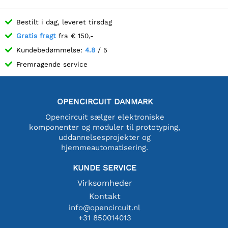
Bestilt i dag, leveret tirsdag
Gratis fragt
fra € 150,-
Kundebedømmelse:
4.8
/ 5
Fremragende service
OPENCIRCUIT DANMARK
Opencircuit sælger elektroniske
komponenter og moduler til prototyping,
uddannelsesprojekter og
hjemmeautomatisering.
KUNDE SERVICE
Virksomheder
Kontakt
info@opencircuit.nl
+31 850014013