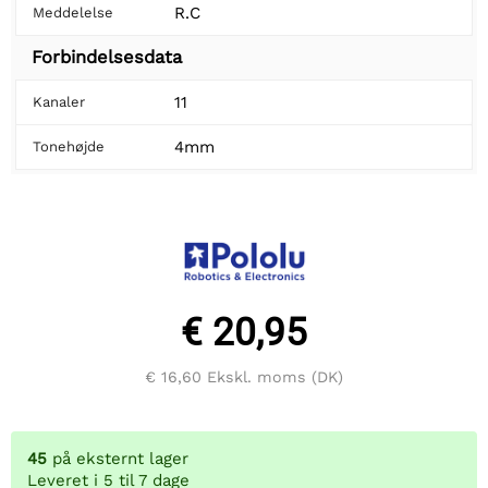
R.C
Meddelelse
Forbindelsesdata
11
Kanaler
4mm
Tonehøjde
€ 20,95
€ 16,60
Ekskl. moms (DK)
45
på eksternt lager
Leveret i 5 til 7 dage