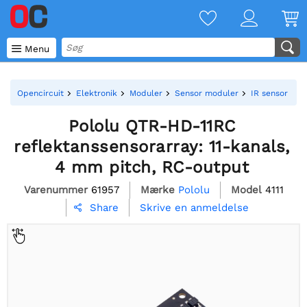

Menu
Opencircuit
Elektronik
Moduler
Sensor moduler
IR sensor arr
Pololu QTR-HD-11RC
reflektanssensorarray: 11-kanals,
4 mm pitch, RC-output
Varenummer
61957
Mærke
Pololu
Model
4111
Skrive en anmeldelse
Share
