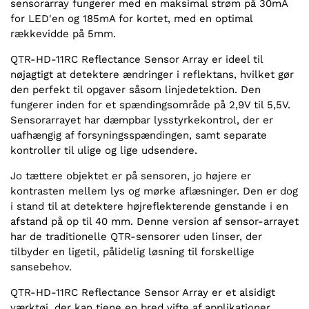
sensorarray fungerer med en maksimal strøm på 30mA
for LED'en og 185mA for kortet, med en optimal
rækkevidde på 5mm.
QTR-HD-11RC Reflectance Sensor Array er ideel til
nøjagtigt at detektere ændringer i reflektans, hvilket gør
den perfekt til opgaver såsom linjedetektion. Den
fungerer inden for et spændingsområde på 2,9V til 5,5V.
Sensorarrayet har dæmpbar lysstyrkekontrol, der er
uafhængig af forsyningsspændingen, samt separate
kontroller til ulige og lige udsendere.
Jo tættere objektet er på sensoren, jo højere er
kontrasten mellem lys og mørke aflæsninger. Den er dog
i stand til at detektere højreflekterende genstande i en
afstand på op til 40 mm. Denne version af sensor-arrayet
har de traditionelle QTR-sensorer uden linser, der
tilbyder en ligetil, pålidelig løsning til forskellige
sansebehov.
QTR-HD-11RC Reflectance Sensor Array er et alsidigt
værktøj, der kan tjene en bred vifte af applikationer.