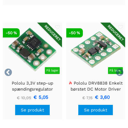
REDUCERET
REDUCERET
-50 %
-50 %


På lager
På lager
Pololu 3,3V step-up
Pololu DRV8838 Enkelt
spændingsregulator
børstet DC Motor Driver
U1V10F3
Holder
€ 5,05
€ 3,60
€ 10,05
€ 7,15
Se produkt
Se produkt