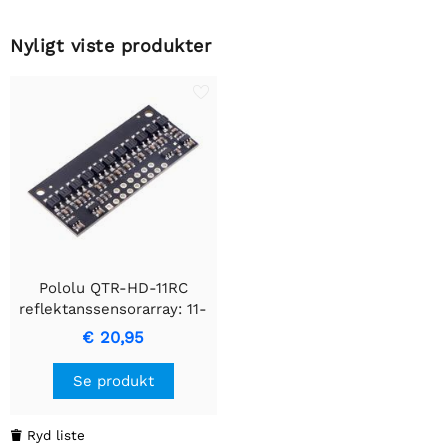
Nyligt viste produkter
Pololu QTR-HD-11RC
reflektanssensorarray: 11-
kanals, 4 mm pitch, RC-
€ 20,95
output
Se produkt
Ryd liste
