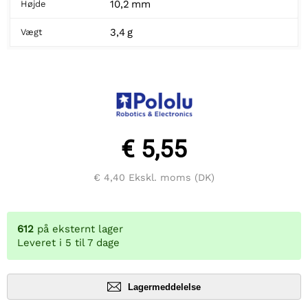
10,2 mm
Højde
3,4 g
Vægt
€ 5,55
€ 4,40
Ekskl. moms (DK)
612
på eksternt lager
Leveret i 5 til 7 dage
Lagermeddelelse