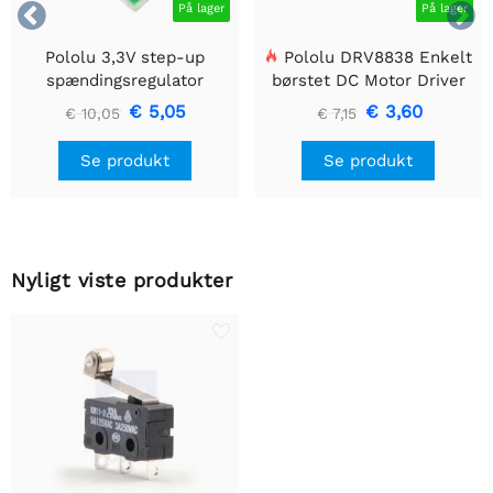


På lager
På lager
Pololu 3,3V step-up
Pololu DRV8838 Enkelt
spændingsregulator
børstet DC Motor Driver
U1V10F3
Holder
€ 5,05
€ 3,60
€ 10,05
€ 7,15
Se produkt
Se produkt
Nyligt viste produkter