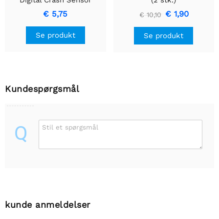
Digital Crash Sensor
(2 stk.)
(højre)
€ 5,75
€ 1,90
€ 10,10
Se produkt
Se produkt
Kundespørgsmål
Q
Stil et spørgsmål
kunde anmeldelser