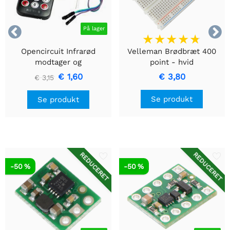


På lager
Opencircuit Infrarød
Velleman Brødbræt 400
modtager og
point - hvid
fjernbetjeningssæt
€ 1,60
€ 3,80
€ 3,15
Se produkt
Se produkt
REDUCERET
REDUCERET
-50 %
-50 %