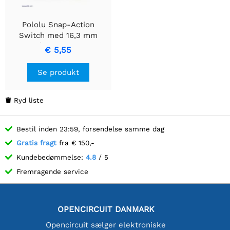
Pololu Snap-Action
Switch med 16,3 mm
rullehåndtag: 3-benet,
€ 5,55
SPDT, 5A
Se produkt
Ryd liste

Bestil inden 23:59, forsendelse samme dag
Gratis fragt
fra € 150,-
Kundebedømmelse:
4.8
/ 5
Fremragende service
OPENCIRCUIT DANMARK
Opencircuit sælger elektroniske