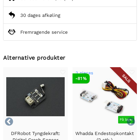
30 dages afkøling
Fremragende service
Alternative produkter
2 pieces
SALG
-81 %


På lager
DFRobot Tyngdekraft:
Whadda Endestopkontakt