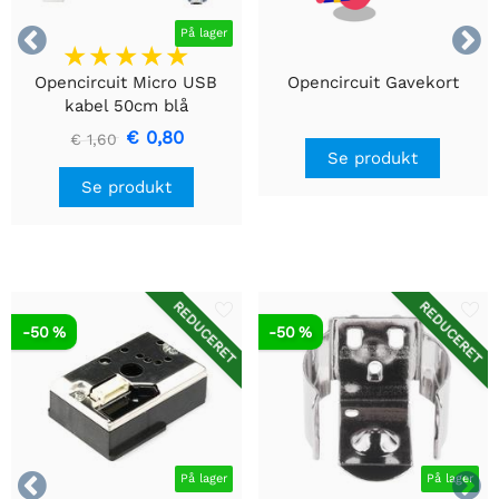


På lager
Opencircuit Micro USB
Opencircuit Gavekort
kabel 50cm blå
€ 0,80
€ 1,60
Se produkt
Se produkt
REDUCERET
REDUCERET
-50 %
-50 %


På lager
På lager