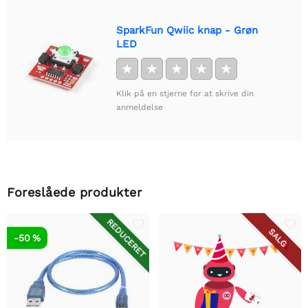
SparkFun Qwiic knap - Grøn
LED
★
★
★
★
★
Klik på en stjerne for at skrive din
anmeldelse
Foreslåede produkter
REDUCERET
SALG
-50 %