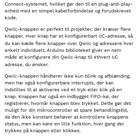
Connect-systemet, hvilket gør den til en plug-and-play-
enhed med en simpel kabelforbindelse og forudskrevet
kode.
Qwiic-knappen er perfekt til projekter, der kræver flere
knapper. Hver knap har et konfigurerbart I
C-adresse, så
2
du kan kæde flere knapper over Qwiic og adressere hver
enkelt individuelt. Arduino biblioteket giver en nem
måde at konfigurere din Qwiic-knap til ethvert I
C
2
adresse, du ønsker.
Qwiic-knappen håndterer ikke kun blink og afblænding,
men har også konfigurerbare interrupts, der kan
indstilles til at aktiveres ved et tryk eller klik på en
knap. Knappen har også en indbygget FIFO-kø, der
registrerer, hvornår knappen blev trykket. Dette gør det
muligt for din mikrocontroller at spare behandlingstid,
da den ikke konstant behøver at kontrollere knappens
status, men kan køre en lille funktion, hver gang der
trykkes på knappen eller klikkes.