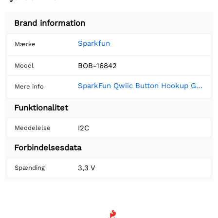
Brand information
Sparkfun
Mærke
BOB-16842
Model
SparkFun Qwiic Button Hookup Guide - SparkFun Learn
Mere info
Funktionalitet
I2C
Meddelelse
Forbindelsesdata
3,3 V
Spænding