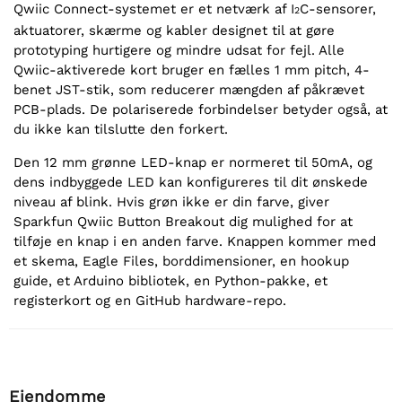
Qwiic Connect-systemet er et netværk af I
C-sensorer,
2
aktuatorer, skærme og kabler designet til at gøre
prototyping hurtigere og mindre udsat for fejl. Alle
Qwiic-aktiverede kort bruger en fælles 1 mm pitch, 4-
benet JST-stik, som reducerer mængden af påkrævet
PCB-plads. De polariserede forbindelser betyder også, at
du ikke kan tilslutte den forkert.
Den 12 mm grønne LED-knap er normeret til 50mA, og
dens indbyggede LED kan konfigureres til dit ønskede
niveau af blink. Hvis grøn ikke er din farve, giver
Sparkfun Qwiic Button Breakout dig mulighed for at
tilføje en knap i en anden farve. Knappen kommer med
et skema, Eagle Files, borddimensioner, en hookup
guide, et Arduino bibliotek, en Python-pakke, et
registerkort og en GitHub hardware-repo.
Ejendomme