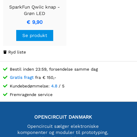
SparkFun Qwiic knap -
Grøn LED
€ 9,90
Se produkt
Ryd liste

Bestil inden 23:59, forsendelse samme dag
Gratis fragt
fra € 150,-
Kundebedømmelse:
4.8
/ 5
Fremragende service
OPENCIRCUIT DANMARK
Opencircuit sælger elektroniske
komponenter og moduler til prototyping,