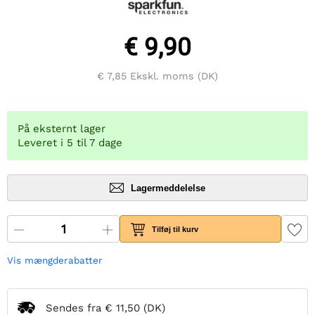
€ 9,90
€ 7,85
Ekskl. moms (DK)
På eksternt lager
Leveret i 5 til 7 dage
Lagermeddelelse
Tilføj til kurv
Vis mængderabatter
Sendes fra
€ 11,50
(DK)