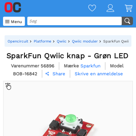

Menu
Opencircuit
Platforme
Qwiic
Qwiic moduler
SparkFun Qwiic k
SparkFun Qwiic knap - Grøn LED
Varenummer
56896
Mærke
Sparkfun
Model
BOB-16842
Skrive en anmeldelse
Share
