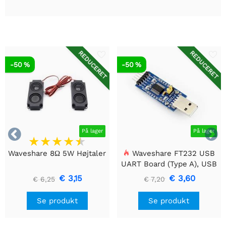
REDUCERET
REDUCERET
-50 %
-50 %


På lager
På lager
Waveshare 8Ω 5W Højtaler
Waveshare FT232 USB
UART Board (Type A), USB
til TTL (UART)
€ 3,15
€ 3,60
€ 6,25
€ 7,20
kommunikationsmodul
Se produkt
Se produkt