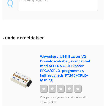
Q
Stil et spørgsmål
kunde anmeldelser
Waveshare USB Blaster V2
Download-kabel, kompatibel
med ALTERA USB Blaster
FPGA/CPLD-programmer,
højhastigheds FT245+CPLD-
løsning
★
★
★
★
★
Klik på en stjerne for at skrive din
anmeldelse