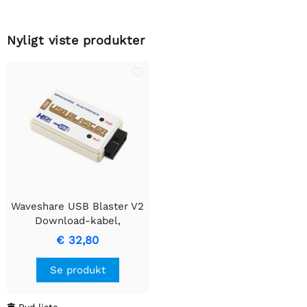
Nyligt viste produkter
Waveshare USB Blaster V2
Download-kabel,
kompatibel med ALTERA
€ 32,80
USB Blaster FPGA/CPLD-
programmer,
Se produkt
højhastigheds
FT245+CPLD-løsning
Ryd liste
