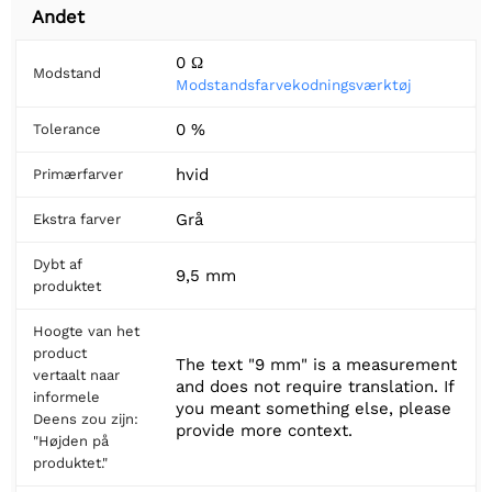
Andet
0 Ω
Modstand
Modstandsfarvekodningsværktøj
0 %
Tolerance
hvid
Primærfarver
Grå
Ekstra farver
Dybt af
9,5 mm
produktet
Hoogte van het
product
The text "9 mm" is a measurement
vertaalt naar
and does not require translation. If
informele
you meant something else, please
Deens zou zijn:
provide more context.
"Højden på
produktet."