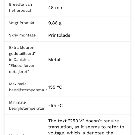
Breedte van
48 mm
het product
9,86 g
Vægt Produkt
Printplade
Skriv montage
Extra kleuren
gedetailleerd"
Metal
in Danish is
"Ekstra farver
detaljeret".
Maximale
155 °C
bedrijfstemperatuur
Minimale
-55 °C
bedrijfstemperatur
The text "250 V" doesn't require
translation, as it seems to refer to
voltage, which is denoted the