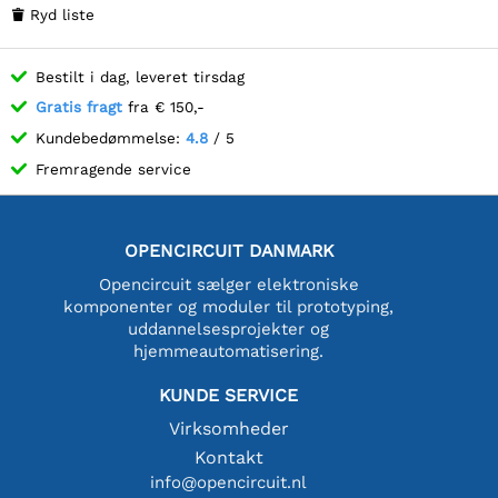
Ryd liste

Bestilt i dag, leveret tirsdag
Gratis fragt
fra € 150,-
Kundebedømmelse:
4.8
/ 5
Fremragende service
OPENCIRCUIT DANMARK
Opencircuit sælger elektroniske
komponenter og moduler til prototyping,
uddannelsesprojekter og
hjemmeautomatisering.
KUNDE SERVICE
Virksomheder
Kontakt
info@opencircuit.nl