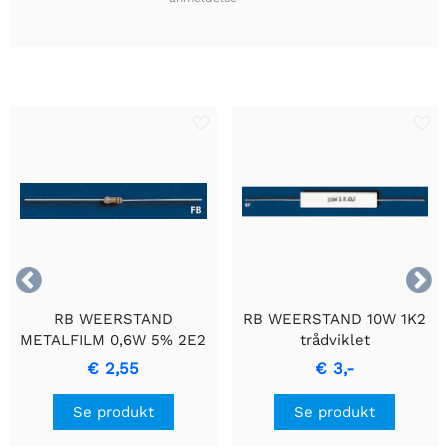


RB WEERSTAND
RB WEERSTAND 10W 1K2
METALFILM 0,6W 5% 2E2
trådviklet
- Holdbar
cementmodstand med
€ 2,55
€ 3,-
Præcisionsmodstand
keramisk hus.
Se produkt
Se produkt