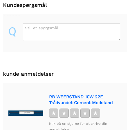
Kundespørgsmål
Q
Stil et spørgsmål
kunde anmeldelser
RB WEERSTAND 10W 22E
Trådvundet Cement Modstand
★
★
★
★
★
Klik på en stjerne for at skrive din
anmeldelse