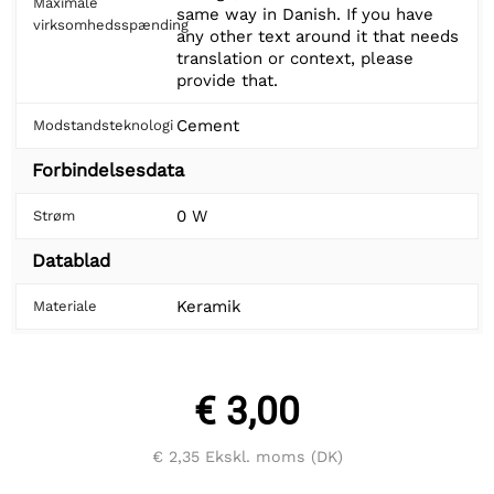
Maximale
same way in Danish. If you have
virksomhedsspænding
any other text around it that needs
translation or context, please
provide that.
Cement
Modstandsteknologi
Forbindelsesdata
0 W
Strøm
Datablad
Keramik
Materiale
€ 3,00
€ 2,35
Ekskl. moms (DK)