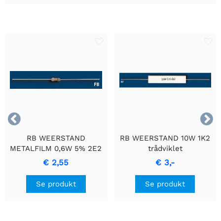


RB WEERSTAND
RB WEERSTAND 10W 1K2
METALFILM 0,6W 5% 2E2
trådviklet
- Holdbar
cementmodstand med
€ 2,55
€ 3,-
Præcisionsmodstand
keramisk hus.
Se produkt
Se produkt