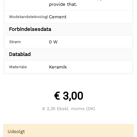
provide that.
Cement
Modstandsteknologi
Forbindelsesdata
0 W
Strøm
Datablad
Keramik
Materiale
€ 3,00
€ 2,35
Ekskl. moms (DK)
Udsolgt