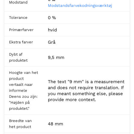
Modstand
Modstandsfarvekodningsværktøj
0 %
Tolerance
hvid
Primærfarver
Grå
Ekstra farver
Dybt af
9,5 mm
produktet
Hoogte van het
product
The text "9 mm" is a measurement
vertaalt naar
and does not require translation. If
informele
you meant something else, please
Deens zou zijn:
provide more context.
"Højden på
produktet."
Breedte van
48 mm
het product