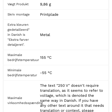
9,86 g
Vægt Produkt
Printplade
Skriv montage
Extra kleuren
gedetailleerd"
Metal
in Danish is
"Ekstra farver
detaljeret".
Maximale
155 °C
bedrijfstemperatuur
Minimale
-55 °C
bedrijfstemperatur
The text "250 V" doesn't require
translation, as it seems to refer to
voltage, which is denoted the
Maximale
same way in Danish. If you have
virksomhedsspænding
any other text around it that needs
translation or context, please