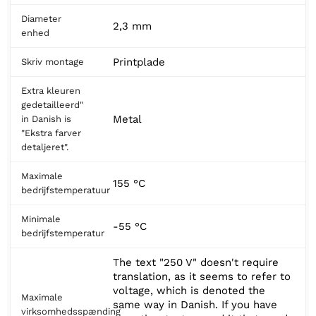
Diameter
2,3 mm
enhed
Printplade
Skriv montage
Extra kleuren
gedetailleerd"
Metal
in Danish is
"Ekstra farver
detaljeret".
Maximale
155 °C
bedrijfstemperatuur
Minimale
-55 °C
bedrijfstemperatur
The text "250 V" doesn't require
translation, as it seems to refer to
voltage, which is denoted the
Maximale
same way in Danish. If you have
virksomhedsspænding