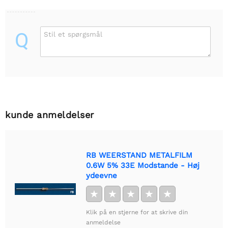
Q
Stil et spørgsmål
kunde anmeldelser
RB WEERSTAND METALFILM
0.6W 5% 33E Modstande - Høj
ydeevne
★
★
★
★
★
Klik på en stjerne for at skrive din
anmeldelse