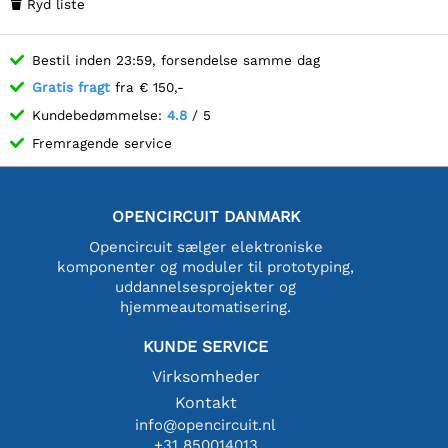
Ryd liste

Bestil inden 23:59, forsendelse samme dag
Gratis fragt
fra € 150,-
Kundebedømmelse:
4.8
/ 5
Fremragende service
OPENCIRCUIT DANMARK
Opencircuit sælger elektroniske
komponenter og moduler til prototyping,
uddannelsesprojekter og
hjemmeautomatisering.
KUNDE SERVICE
Virksomheder
Kontakt
info@opencircuit.nl
+31 850014013