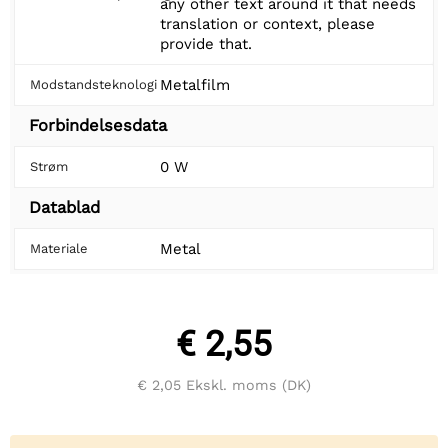
any other text around it that needs
translation or context, please
provide that.
Metalfilm
Modstandsteknologi
Forbindelsesdata
0 W
Strøm
Datablad
Metal
Materiale
€ 2,55
€ 2,05
Ekskl. moms (DK)