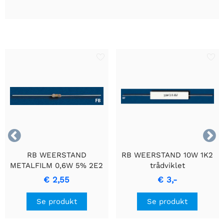


RB WEERSTAND
RB WEERSTAND 10W 1K2
METALFILM 0,6W 5% 2E2
trådviklet
- Holdbar
cementmodstand med
€ 2,55
€ 3,-
Præcisionsmodstand
keramisk hus.
Se produkt
Se produkt