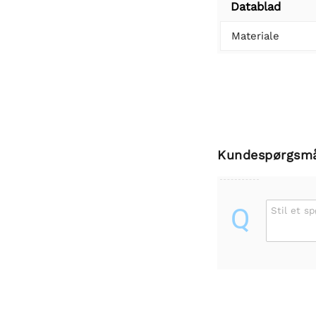
Datablad
Materiale
Kundespørgsm
Q
Stil et s