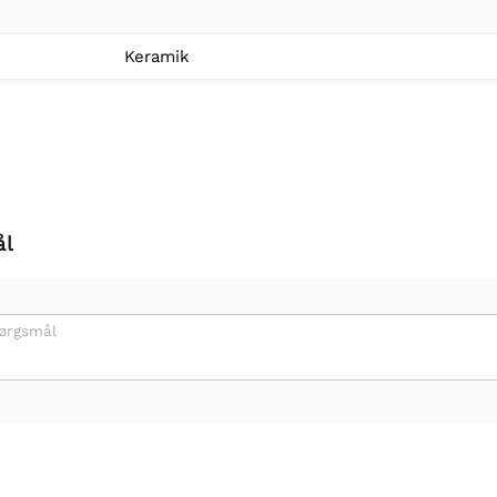
Keramik
ål
pørgsmål