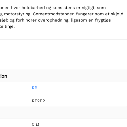
ioner, hvor holdbarhed og konsistens er vigtigt, som
og motorstyring. Cementmodstanden fungerer som et skjold
dsløb og forhindrer overophedning, ligesom en frygtløs
e linje.
ion
RB
RF2E2
0 Ω