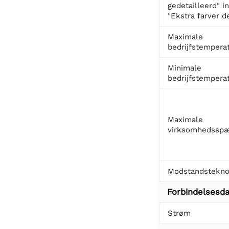
gedetailleerd" i
"Ekstra farver de
Maximale
bedrijfstempera
Minimale
bedrijfstempera
Maximale
virksomhedsspæ
Modstandstekno
Forbindelsesda
Strøm