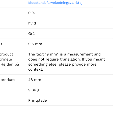
Modstandsfarvekodningsværktøj
0 %
hvid
Grå
et
9,5 mm
product
The text "9 mm" is a measurement and
formele
does not require translation. If you meant
"Højden på
something else, please provide more
context.
 product
48 mm
9,86 g
Printplade