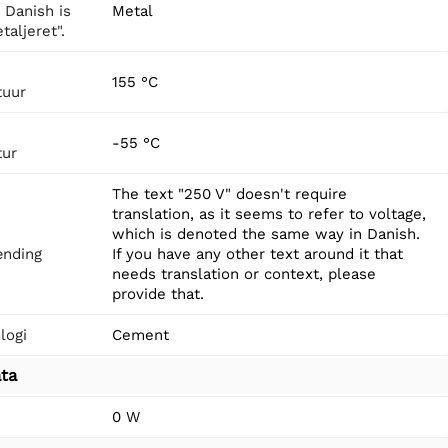
n Danish is
Metal
taljeret".
155 °C
tuur
-55 °C
tur
The text "250 V" doesn't require
translation, as it seems to refer to voltage,
which is denoted the same way in Danish.
nding
If you have any other text around it that
needs translation or context, please
provide that.
logi
Cement
ta
0 W