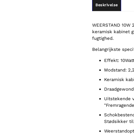
Beskrivelse
WEERSTAND 10W 2E
keramisk kabinet g
fugtighed.
Belangrijkste speci
Effekt: 10Wat
Modstand: 2,
Keramisk kab
Draadgewond
Uitstekende vochtbestendigheid vertaald naar informeel Deens zou zijn:
"Fremragende
Schokbestendig voor veeleisende toepassingenIn het Deens is dat:
Stødsikker ti
Weerstandop