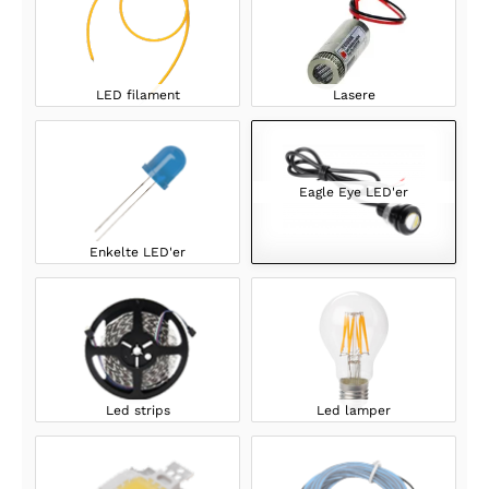
LED filament
Lasere
Eagle Eye LED'er
Enkelte LED'er
Led strips
Led lamper