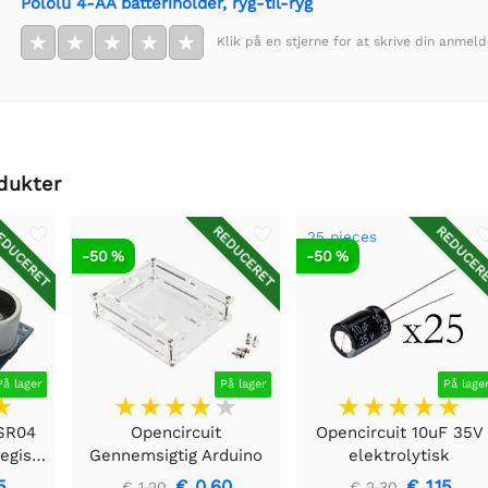
Pololu 4-AA batteriholder, ryg-til-ryg
★
★
★
★
★
Klik på en stjerne for at skrive din anmeld
dukter
DUCERET
REDUCERET
REDUCER
25 pieces
-50 %
-50 %
På lager
På lager
På lage
-SR04
Opencircuit
Opencircuit 10uF 35V
Ultralydsafstandsregistreringsmodul
Gennemsigtig Arduino
elektrolytisk
UNO ramme
kondensator - 25 stk
5
€ 0,60
€ 1,15
€ 1,20
€ 2,30