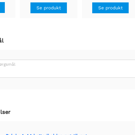
Se produkt
Se produkt
ål
pørgsmål
lser