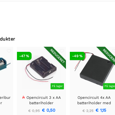
odukter
REDUCERET
REDUCER
-47 %
-49 %
På lager
På lage
eribur
Opencircuit 3 x AA
Opencircuit 4x AA
r
batteriholder
batteriholder med
kontakt
€ 0,50
€ 1,15
€ 0,95
€ 2,25