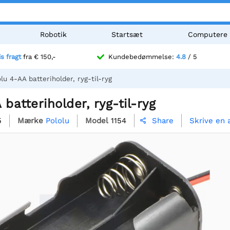
Robotik
Startsæt
Computere
is fragt
fra € 150,-
Kundebedømmelse:
4.8
/ 5
lu 4-AA batteriholder, ryg-til-ryg
batteriholder, ryg-til-ryg
5
Mærke
Pololu
Model
1154
Skrive en
Share
