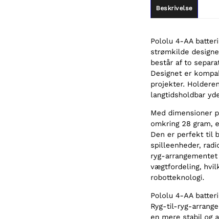
Beskrivelse
Pololu 4-AA batteri
strømkilde designe
består af to separa
Designet er kompakt
projekter. Holderen
langtidsholdbar yd
Med dimensioner p
omkring 28 gram, e
Den er perfekt til 
spilleenheder, radi
ryg-arrangementet 
vægtfordeling, hvil
robotteknologi.
Pololu 4-AA batteri
Ryg-til-ryg-arrang
en mere stabil og a