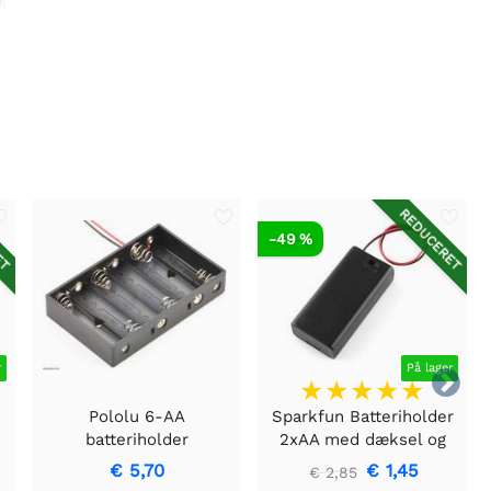
ET
REDUCERET
-49 %
r
På lager

Pololu 6-AA
Sparkfun Batteriholder
batteriholder
2xAA med dæksel og
kontakt - JST stik
€ 5,70
€ 1,45
€ 2,85