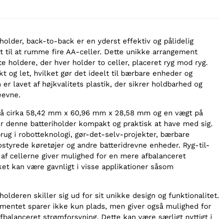
holder, back-to-back er en yderst effektiv og pålidelig
t til at rumme fire AA-celler. Dette unikke arrangement
te holdere, der hver holder to celler, placeret ryg mod ryg.
 og let, hvilket gør det ideelt til bærbare enheder og
 er lavet af højkvalitets plastik, der sikrer holdbarhed og
eevne.
å cirka 58,42 mm x 60,96 mm x 28,58 mm og en vægt på
r denne batteriholder kompakt og praktisk at have med sig.
brug i robotteknologi, gør-det-selv-projekter, bærbare
ostyrede køretøjer og andre batteridrevne enheder. Ryg-til-
af cellerne giver mulighed for en mere afbalanceret
ket kan være gavnligt i visse applikationer såsom
holderen skiller sig ud for sit unikke design og funktionalitet.
ementet sparer ikke kun plads, men giver også mulighed for
fbalanceret strømforsyning. Dette kan være særligt nyttigt i