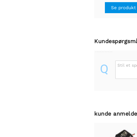
Se produkt
Kundespørgsm
Q
Stil et s
kunde anmelde