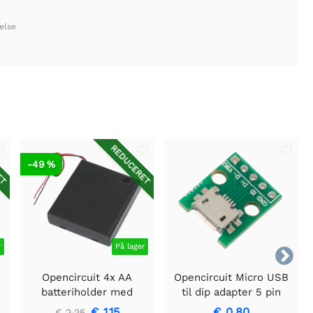
else
ET
REDUCERET
-49 %
r
På lager

Opencircuit 4x AA
Opencircuit Micro USB
batteriholder med
til dip adapter 5 pin
kontakt
€ 1,15
€ 0,80
€ 2,25