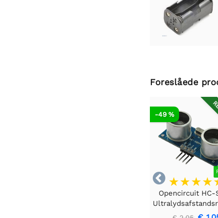
Foreslåede pro
RE
-49 %

Opencircuit HC
€ 1,0
€ 2,05