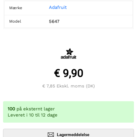
Adafruit
Mærke
5647
Model
€ 9,90
€ 7,85
Ekskl. moms (DK)
100
på eksternt lager
Leveret i 10 til 12 dage
Lagermeddelelse