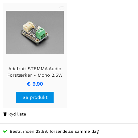
Adafruit STEMMA Audio
Forstærker - Mono 2,5W
Klasse D - PAM8302
€ 9,90
Se produkt
Ryd liste

Bestil inden 23:59, forsendelse samme dag