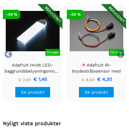
REDUCERET
REDUCERET
-49 %
-50 %


På lager
På lager
Adafruit Hvidt LED-
Adafruit IR-
baggrundsbelysningsmodul
brydestrålesensor med
- Lille 12mm x 40mm
premium ledningsstuds -
€ 1,45
€ 4,30
€ 2,85
€ 8,60
5 mm LED'er
Se produkt
Se produkt
Nyligt viste produkter