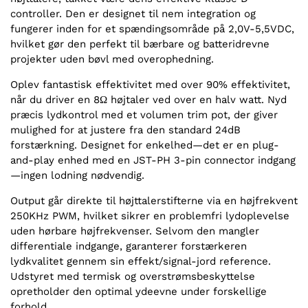
controller. Den er designet til nem integration og
fungerer inden for et spændingsområde på 2,0V-5,5VDC,
hvilket gør den perfekt til bærbare og batteridrevne
projekter uden bøvl med overophedning.
Oplev fantastisk effektivitet med over 90% effektivitet,
når du driver en 8Ω højtaler ved over en halv watt. Nyd
præcis lydkontrol med et volumen trim pot, der giver
mulighed for at justere fra den standard 24dB
forstærkning. Designet for enkelhed—det er en plug-
and-play enhed med en JST-PH 3-pin connector indgang
—ingen lodning nødvendig.
Output går direkte til højttalerstifterne via en højfrekvent
250KHz PWM, hvilket sikrer en problemfri lydoplevelse
uden hørbare højfrekvenser. Selvom den mangler
differentiale indgange, garanterer forstærkeren
lydkvalitet gennem sin effekt/signal-jord reference.
Udstyret med termisk og overstrømsbeskyttelse
opretholder den optimal ydeevne under forskellige
forhold.