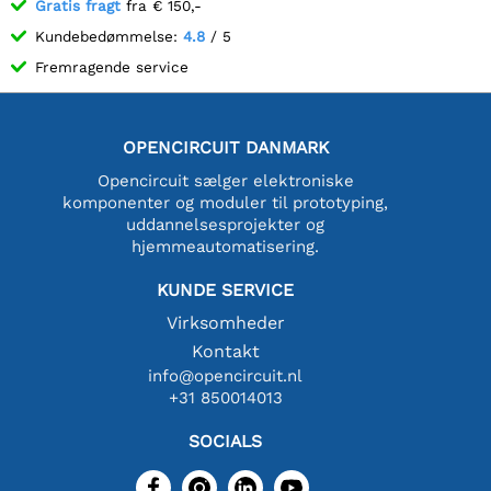
Gratis fragt
fra € 150,-
Kundebedømmelse:
4.8
/ 5
Fremragende service
OPENCIRCUIT DANMARK
Opencircuit sælger elektroniske
komponenter og moduler til prototyping,
uddannelsesprojekter og
hjemmeautomatisering.
KUNDE SERVICE
Virksomheder
Kontakt
info@opencircuit.nl
+31 850014013
SOCIALS