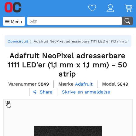

Menu
Opencircuit
Adafruit NeoPixel adresserbare 1111 LED'er (1,1 mm x 1,1 m
Adafruit NeoPixel adresserbare
1111 LED'er (1,1 mm x 1,1 mm) - 50
strip
Varenummer
5849
Mærke
Adafruit
Model
5849
Skrive en anmeldelse
Share
