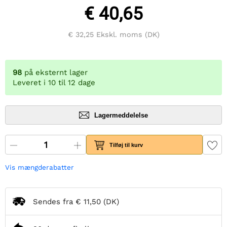
€ 40,65
€ 32,25
Ekskl. moms (DK)
98
på eksternt lager
Leveret i 10 til 12 dage
Lagermeddelelse
Tilføj til kurv
Vis mængderabatter
Sendes fra
€ 11,50
(DK)