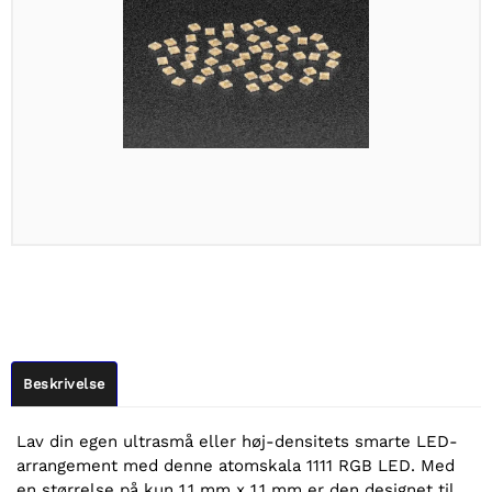
Beskrivelse
Lav din egen ultrasmå eller høj-densitets smarte LED-
arrangement med denne atomskala 1111 RGB LED. Med
en størrelse på kun 1,1 mm x 1,1 mm er den designet til