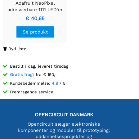
Adafruit NeoPixel
adresserbare 1111 LED'er
(1,1 mm x 1,1 mm) - 50
€ 40,65
strip
Se produkt
Ryd liste

Bestilt i dag, leveret tirsdag
Gratis fragt
fra € 150,-
Kundebedømmelse:
4.8
/ 5
Fremragende service
OPENCIRCUIT DANMARK
Opencircuit sælger elektroniske
komponenter og moduler til prototyping,
uddannelsesprojekter og