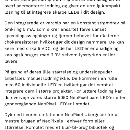
overflademonteret lodning og giver en utrolig kompakt
løsning til at integrere skarpe LEDs i dit design.
Den integrerede driverchip har en konstant strømdrev på
omkring 5 mA, som sikrer ensartet farve uanset
spændingssvingninger og fjerner behovet for eksterne
chokeresistorer, hvilket gør dit design nemmere. De kan
køre med cirka 5 VDC, og de her LED'er er alsidige og
kan også bruges med 3,3V, selvom lysstyrken er lidt
lavere.
På grund af deres lille størrelse og undersidepuder
anbefales manuel lodning ikke. De kommer i en rulle
med 50 individuelle LED'er, hvilket gør det nemt at
integrere dem i større projekter. For lettere lodning kan
du overveje vores større 5050 NeoPixel bare LED'er eller
gennemgående NeoPixel LED'er i stedet.
Dyk ned i vores omfattende NeoPixel Uberguide for at
mestre brugen af NeoPixels i enhver form eller
størrelse, komplet med et klar-til-brug bibliotek og