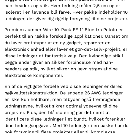
han-headers og stik. Hver ledning måler 2,5 cm og er
isoleret i en levende blå farve. Hver pakke indeholder 10
ledninger, der giver dig rigelig forsyning til dine projekter.
Premium Jumper Wire 10-Pack FF 1" Blue fra Pololu er
perfekt til en række forskellige applikationer. Uanset om
du laver prototyper af en ny gadget, reparerer en
elektronisk enhed eller laver et gør-det-selv-projekt, er
disse ledninger et fantastisk valg. Den kvindelige stik i
begge ender giver en sikker forbindelse med han-
headers og stik, hvilket sikrer en jævn strøm af dine
elektroniske komponenter.
En af de vigtigste fordele ved disse ledninger er deres
højkvalitetskonstruktion. De snoede 26 AWG ledninger
er ikke kun holdbare, men tilbyder også fremragende
ledningsevne, hvilket sikrer optimal ydeevne til dine
projekter. Plus, den blå isolering gør det nemt at
identificere disse ledninger i et bundt, hvilket forenkler
dine ledningsopgaver. Med 10 ledninger i en pakke har du
nok forsyning til flere projekter eller til komplekse