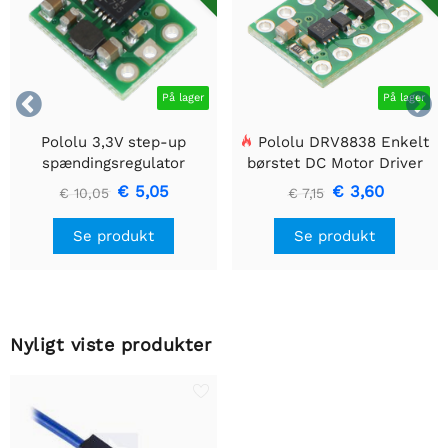


På lager
På lager
Pololu 3,3V step-up
Pololu DRV8838 Enkelt
spændingsregulator
børstet DC Motor Driver
U1V10F3
Holder
€ 5,05
€ 3,60
€ 10,05
€ 7,15
Se produkt
Se produkt
Nyligt viste produkter