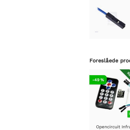
Foreslåede pro
RE
-49 %
Opencircuit Infr