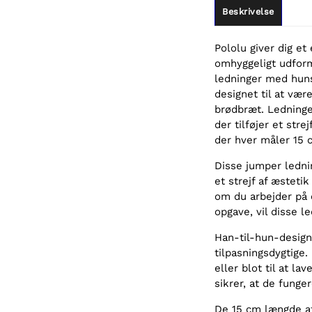
Beskrivelse
Pololu giver dig et
omhyggeligt udform
ledninger med huns
designet til at væ
brødbræt. Ledninge
der tilføjer et stre
der hver måler 15 
Disse jumper lednin
et strejf af æsteti
om du arbejder på 
opgave, vil disse l
Han-til-hun-design
tilpasningsdygtige
eller blot til at l
sikrer, at de funge
De 15 cm længde af 