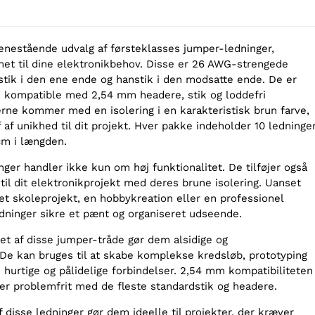
 enestående udvalg af førsteklasses jumper-ledninger,
et til dine elektronikbehov. Disse er 26 AWG-strengede
tik i den ene ende og hanstik i den modsatte ende. De er
re kompatible med 2,54 mm headere, stik og loddefri
rne kommer med en isolering i en karakteristisk brun farve,
jf af unikhed til dit projekt. Hver pakke indeholder 10 ledninger
cm i længden.
ger handler ikke kun om høj funktionalitet. De tilføjer også
k til dit elektronikprojekt med deres brune isolering. Uanset
et skoleprojekt, en hobbykreation eller en professionel
edninger sikre et pænt og organiseret udseende.
et af disse jumper-tråde gør dem alsidige og
. De kan bruges til at skabe komplekse kredsløb, prototyping
ave hurtige og pålidelige forbindelser. 2,54 mm kompatibiliteten
rer problemfrit med de fleste standardstik og headere.
disse ledninger gør dem ideelle til projekter, der kræver