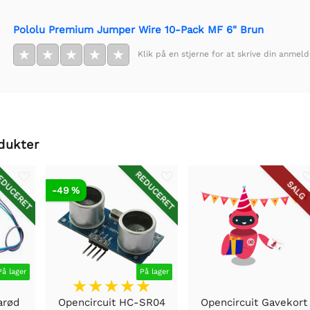
Pololu Premium Jumper Wire 10-Pack MF 6" Brun
★
★
★
★
★
Klik på en stjerne for at skrive din anmeld
dukter
DUCERET
REDUCERET
SALG
-49 %
På lager
På lager
arød
Opencircuit HC-SR04
Opencircuit Gavekort