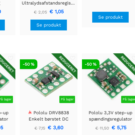
g
Ultralydsafstandsregistreringsmodul
ssæt
0
€ 1,05
€ 2,05
Se produkt
Se produkt
DUCERET
REDUCERET
REDUCER
-50 %
-50 %
På lager
På lager
På lage
p-up
Pololu DRV8838
Pololu 3,3V step-up
ator
Enkelt børstet DC
spændingsregulator
Motor Driver Holder
U1V11F3
05
€ 3,60
€ 5,75
€ 7,15
€ 11,50