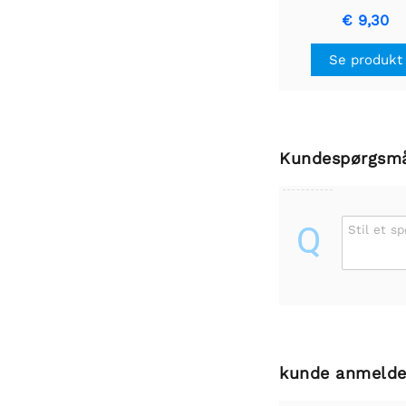
€ 9,30
Se produkt
Kundespørgsm
Q
Stil et s
kunde anmelde