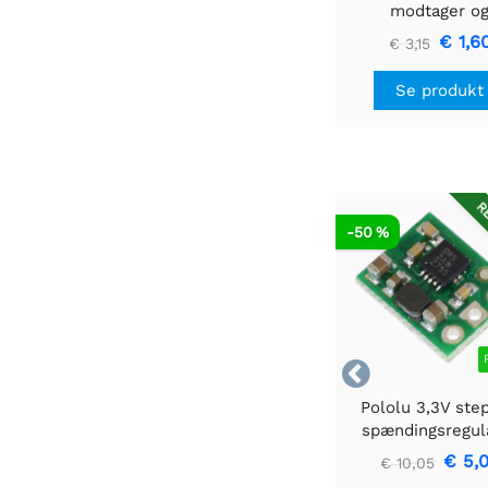
modtager o
fjernbetjening
€ 1,6
€ 3,15
Se produkt
RE
-50 %

Pololu 3,3V ste
spændingsregul
U1V10F3
€ 5,
€ 10,05