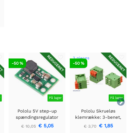
ET
REDUCERET
REDUCERET
3 pieces
-50 %
-50 %
r
På lager
På lager

Pololu 5V step-up
Pololu Skrueløs
spændingsregulator
klemrække: 3-benet,
U3V16F5
0,1" pitch, sideindgang
€ 5,05
€ 1,85
€ 10,05
€ 3,70
(3-pack)