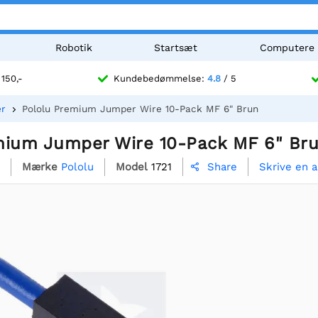
Robotik
Startsæt
Computere
 150,-
Kundebedømmelse:
4.8
/ 5
er
Pololu Premium Jumper Wire 10-Pack MF 6" Brun
mium Jumper Wire 10-Pack MF 6" Br
Mærke
Pololu
Model
1721
Skrive en 
Share
