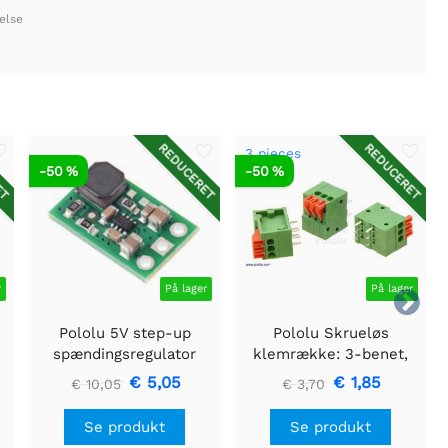
else
ET
REDUCERET
REDUCERET
3 pieces
-50 %
-50 %
r
På lager
På lager

Pololu 5V step-up
Pololu Skrueløs
spændingsregulator
klemrække: 3-benet,
U3V16F5
0,1" pitch, sideindgang
€ 5,05
€ 1,85
€ 10,05
€ 3,70
(3-pack)
Se produkt
Se produkt