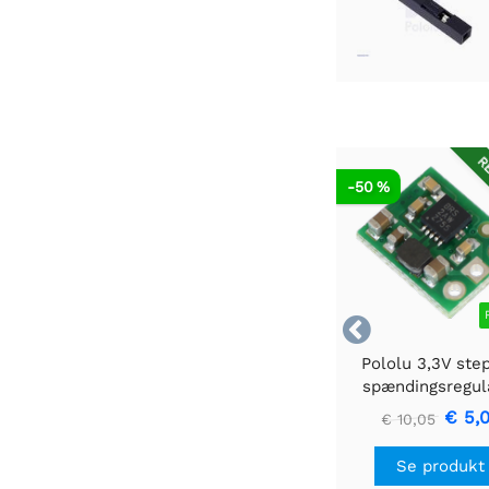
RE
-50 %

Pololu 3,3V ste
spændingsregul
U1V10F3
€ 5,
€ 10,05
Se produkt