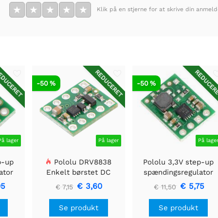
★
★
★
★
★
Klik på en stjerne for at skrive din anmeld
DUCERET
REDUCERET
REDUCER
-50 %
-50 %
På lager
På lager
På lage
p-up
Pololu DRV8838
Pololu 3,3V step-up
ator
Enkelt børstet DC
spændingsregulator
Motor Driver Holder
U1V11F3
05
€ 3,60
€ 5,75
€ 7,15
€ 11,50
Se produkt
Se produkt