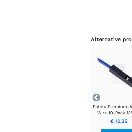
Alternative pr

Pololu Premium 
Wire 10-Pack M
Sort
€ 10,25