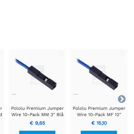

r
Pololu Premium Jumper
Pololu Premium Jumper
d
Wire 10-Pack MM 3" Blå
Wire 10-Pack MF 12"
Orange
€ 9,65
€ 15,10