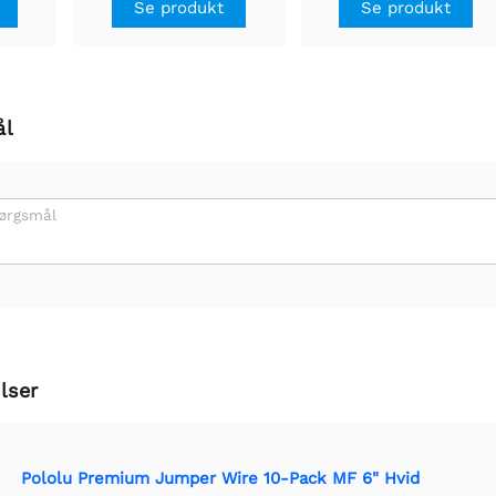
Se produkt
Se produkt
ål
pørgsmål
lser
Pololu Premium Jumper Wire 10-Pack MF 6" Hvid