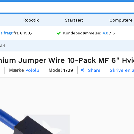
Robotik
Startsæt
Computere
is fragt
fra € 150,-
Kundebedømmelse:
4.8
/ 5
vid
mium Jumper Wire 10-Pack MF 6" Hvi
Mærke
Pololu
Model
1729
Skrive en 
Share
