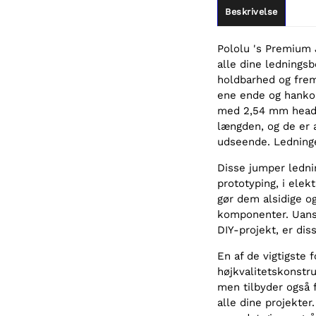
Beskrivelse
Pololu 's Premium 
alle dine ledningsb
holdbarhed og fre
ene ende og hankon
med 2,54 mm header
længden, og de er a
udseende. Ledninge
Disse jumper lednin
prototyping, i elek
gør dem alsidige o
komponenter. Uanse
DIY-projekt, er diss
En af de vigtigste
højkvalitetskonstr
men tilbyder også 
alle dine projekter