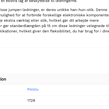
et ekstra lag af beskyttelse til ledningerne.
 disse jumper-ledninger, er deres unikke han-hun-stik. Denne
 mulighed for at forbinde forskellige elektroniske komponente
e ekstra værktøj eller stik, hvilket gør dit arbejde mere
er gør standardlængden på 15 cm disse ledninger velegnede ti
likationer, hvilket giver den fleksibilitet, du har brug for i din
ion
Pololu
1729