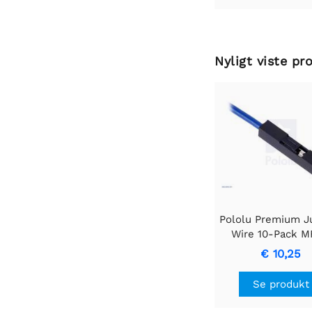
Nyligt viste pr
Pololu Premium 
Wire 10-Pack M
Hvid
€ 10,25
Se produkt