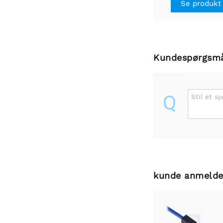
Se produkt
Kundespørgsm
Q
Stil et s
kunde anmelde