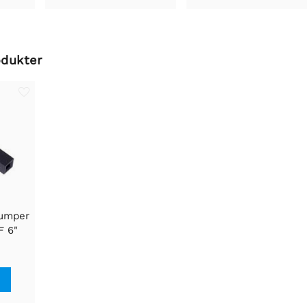
odukter
Jumper
F 6"