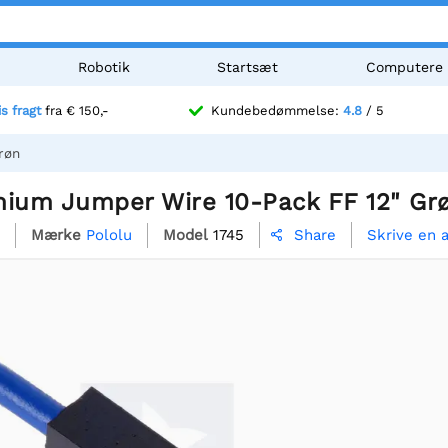
Robotik
Startsæt
Computere
is fragt
fra € 150,-
Kundebedømmelse:
4.8
/ 5
røn
mium Jumper Wire 10-Pack FF 12" Gr
Mærke
Pololu
Model
1745
Skrive en 
Share
