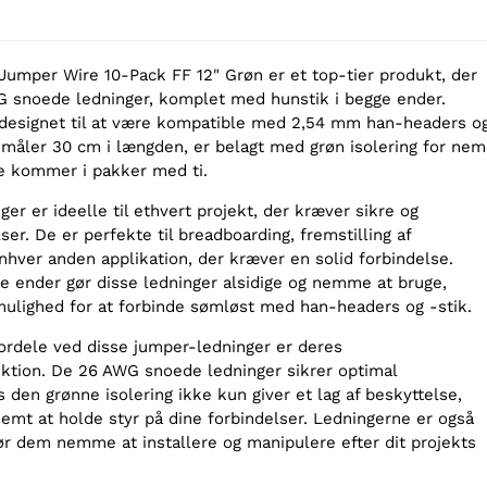
Jumper Wire 10-Pack FF 12" Grøn er et top-tier produkt, der
G snoede ledninger, komplet med hunstik i begge ender.
 designet til at være kompatible med 2,54 mm han-headers o
g måler 30 cm i længden, er belagt med grøn isolering for nem
de kommer i pakker med ti.
er er ideelle til ethvert projekt, der kræver sikre og
ser. De er perfekte til breadboarding, fremstilling af
nhver anden applikation, der kræver en solid forbindelse.
e ender gør disse ledninger alsidige og nemme at bruge,
mulighed for at forbinde sømløst med han-headers og -stik.
fordele ved disse jumper-ledninger er deres
uktion. De 26 AWG snoede ledninger sikrer optimal
den grønne isolering ikke kun giver et lag af beskyttelse,
emt at holde styr på dine forbindelser. Ledningerne er også
gør dem nemme at installere og manipulere efter dit projekts