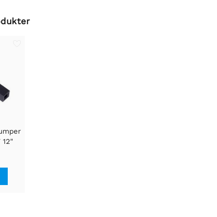
odukter
Jumper
 12"