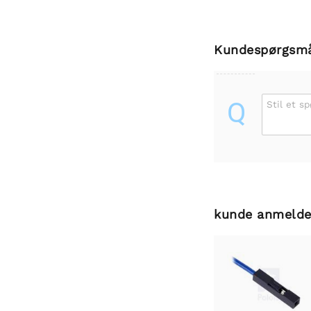
Kundespørgsm
Q
Stil et s
kunde anmelde