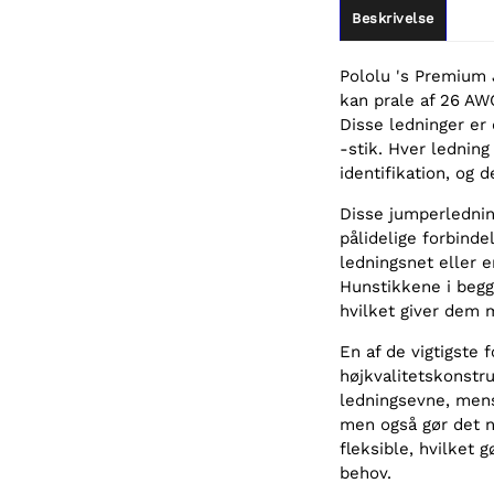
Beskrivelse
Pololu 's Premium 
kan prale af 26 AW
Disse ledninger er
-stik. Hver lednin
identifikation, og 
Disse jumperledning
pålidelige forbindel
ledningsnet eller e
Hunstikkene i begg
hvilket giver dem 
En af de vigtigste 
højkvalitetskonstr
ledningsevne, mens 
men også gør det n
fleksible, hvilket 
behov.