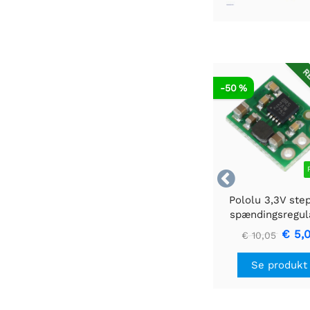
RE
-50 %

Pololu 3,3V ste
spændingsregul
U1V10F3
€ 5,
€ 10,05
Se produkt