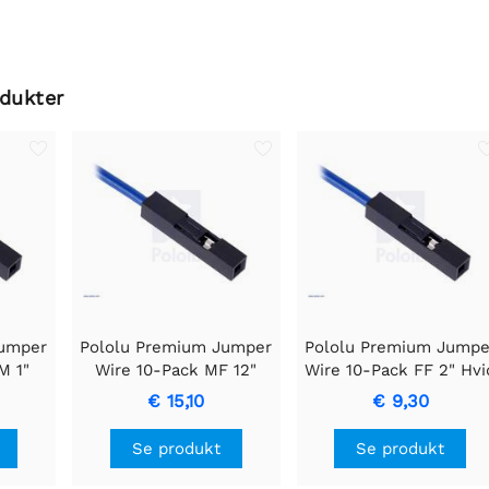
odukter
Jumper
Pololu Premium Jumper
Pololu Premium Jumpe
M 1"
Wire 10-Pack MF 12"
Wire 10-Pack FF 2" Hvi
Lilla
€ 15,10
€ 9,30
Se produkt
Se produkt