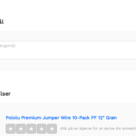
ål
pørgsmål
lser
Pololu Premium Jumper Wire 10-Pack FF 12" Grøn
★
★
★
★
★
Klik på en stjerne for at skrive din anmeld