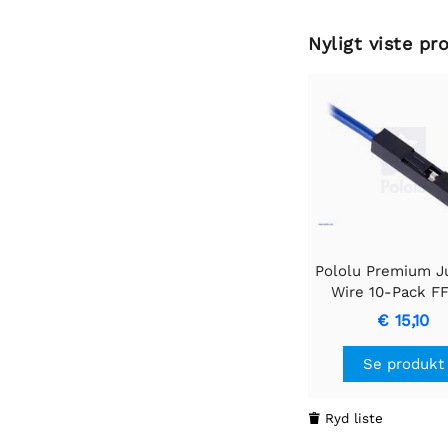
Nyligt viste pr
Pololu Premium 
Wire 10-Pack FF
Grøn
€ 15,10
Se produkt
Ryd liste
