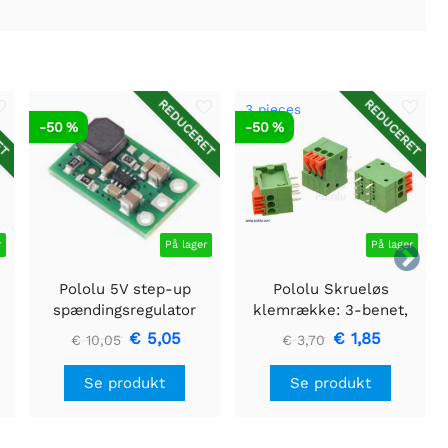
ET
REDUCERET
REDUCERET
3 pieces
-50 %
-50 %
r
På lager
På lager

Pololu 5V step-up
Pololu Skrueløs
spændingsregulator
klemrække: 3-benet,
U3V16F5
0,1" pitch, sideindgang
€ 5,05
€ 1,85
€ 10,05
€ 3,70
(3-pack)
Se produkt
Se produkt