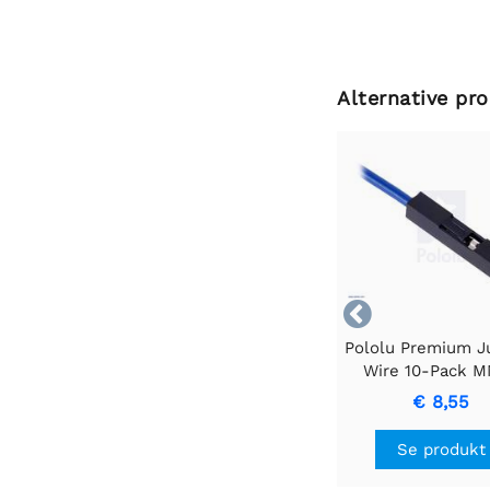
Alternative pr

Pololu Premium 
Wire 10-Pack M
Sort
€ 8,55
Se produkt