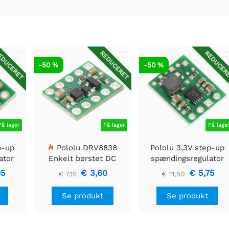
DUCERET
REDUCERET
REDUCER
-50 %
-50 %
På lager
På lager
På lage
p-up
Pololu DRV8838
Pololu 3,3V step-up
ator
Enkelt børstet DC
spændingsregulator
Motor Driver Holder
U1V11F3
05
€ 3,60
€ 5,75
€ 7,15
€ 11,50
Se produkt
Se produkt