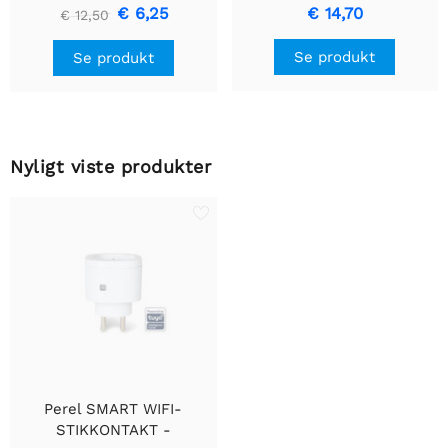
stk
Indbygget med
€ 6,25
€ 14,70
€ 12,50
bevægelsesregistrering &
Indbygget design
Se produkt
Se produkt
Nyligt viste produkter
Perel SMART WIFI-
STIKKONTAKT -