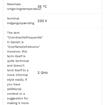
Maximale
35 °C
omgevingstemperatuur
Nominal
230 V
indgangsspænding
The text
"Overdrachtsfrequentie"
in Danish is
"Overførselsfrekvens."
However, this
term itself is
quite technical
and doesn't
lend itself to a
2 GHz
more informal
style easily. If
you have
additional
context or a
suggestion for
making it more