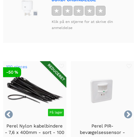
★
★
★
★
★
Klik på en stjerne for at skrive din
anmeldelse
REDUCERET
100 pieces
-50 %


På lager
Perel Nylon kabelbindere
Perel PIR-
- 7,6 x 400mm - sort - 100
bevægelsessensor -