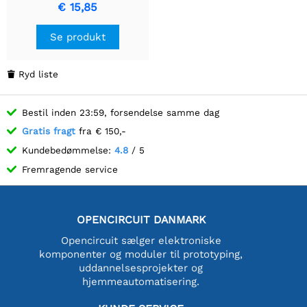
JORDFORBINDELSE
€ 15,85
Se produkt
Ryd liste

Bestil inden 23:59, forsendelse samme dag
Gratis fragt
fra € 150,-
Kundebedømmelse:
4.8
/ 5
Fremragende service
OPENCIRCUIT DANMARK
Opencircuit sælger elektroniske
komponenter og moduler til prototyping,
uddannelsesprojekter og
hjemmeautomatisering.