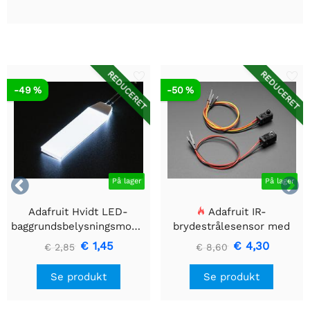
REDUCERET
REDUCERET
-49 %
-50 %


På lager
På lager
Adafruit Hvidt LED-
Adafruit IR-
baggrundsbelysningsmodul
brydestrålesensor med
- Lille 12mm x 40mm
premium ledningsstuds -
€ 1,45
€ 4,30
€ 2,85
€ 8,60
5 mm LED'er
Se produkt
Se produkt