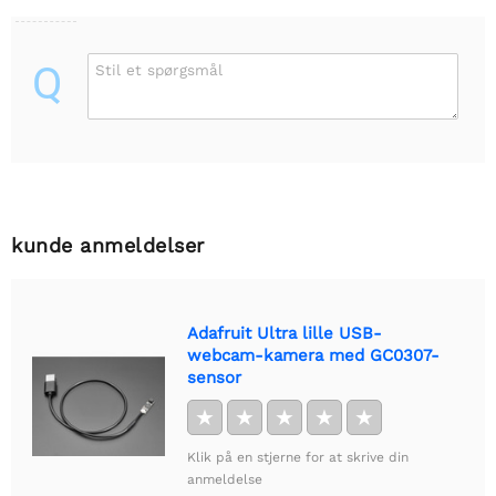
Q
Stil et spørgsmål
kunde anmeldelser
Adafruit Ultra lille USB-
webcam-kamera med GC0307-
sensor
★
★
★
★
★
Klik på en stjerne for at skrive din
anmeldelse