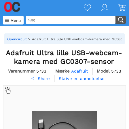

Menu
Opencircuit
Adafruit Ultra lille USB-webcam-kamera med GC0307-s
Adafruit Ultra lille USB-webcam-
kamera med GC0307-sensor
Varenummer
5733
Mærke
Adafruit
Model
5733
Skrive en anmeldelse
Share
