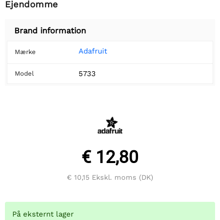
Ejendomme
Brand information
Adafruit
Mærke
5733
Model
€ 12,80
€ 10,15
Ekskl. moms (DK)
På eksternt lager