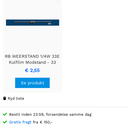
RB WEERSTAND 1/4W 33E
Kulfilm Modstand - 33
Ohm
€ 2,55
Se produkt
Ryd liste

Bestil inden 23:59, forsendelse samme dag
Gratis fragt
fra € 150,-