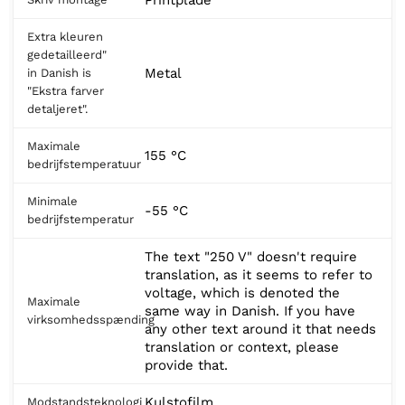
Extra kleuren
gedetailleerd"
Metal
in Danish is
"Ekstra farver
detaljeret".
Maximale
155 °C
bedrijfstemperatuur
Minimale
-55 °C
bedrijfstemperatur
The text "250 V" doesn't require
translation, as it seems to refer to
voltage, which is denoted the
Maximale
same way in Danish. If you have
virksomhedsspænding
any other text around it that needs
translation or context, please
provide that.
Kulstofilm
Modstandsteknologi