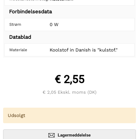
Forbindelsesdata
0 W
Strøm
Datablad
Koolstof in Danish is "kulstof."
Materiale
€ 2,55
€ 2,05
Ekskl. moms (DK)
Udsolgt
Lagermeddelelse