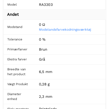
RA33E0
Model
Andet
0 Ω
Modstand
Modstandsfarvekodningsværktøj
0 %
Tolerance
Brun
Primærfarver
Grå
Ekstra farver
Breedte van
6,5 mm
het product
0,28 g
Vægt Produkt
Diameter
2,3 mm
enhed
Printplade
Skriv montage