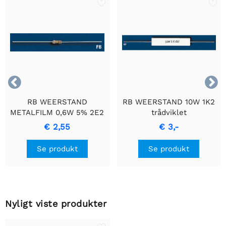


RB WEERSTAND
RB WEERSTAND 10W 1K2
METALFILM 0,6W 5% 2E2
trådviklet
- Holdbar
cementmodstand med
€ 2,55
€ 3,-
Præcisionsmodstand
keramisk hus.
Se produkt
Se produkt
Nyligt viste produkter