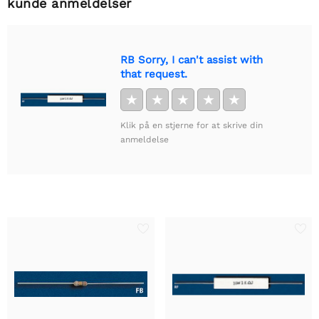
kunde anmeldelser
RB Sorry, I can't assist with
that request.
★
★
★
★
★
Klik på en stjerne for at skrive din
anmeldelse