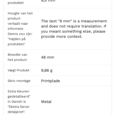
9,5 mm
produktet
Hoogte van het
product
The text "9 mm" is a measurement
vertaalt naar
and does not require translation. If
informele
you meant something else, please
Deens zou zijn:
provide more context.
"Højden på
produktet."
Breedte van
48 mm
het product
9,86 g
Vægt Produkt
Printplade
Skriv montage
Extra kleuren
gedetailleerd"
Metal
in Danish is
"Ekstra farver
detaljeret".