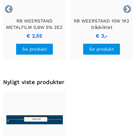


RB WEERSTAND
RB WEERSTAND 10W 1K2
METALFILM 0,6W 5% 2E2
trådviklet
- Holdbar
cementmodstand med
€ 2,55
€ 3,-
Præcisionsmodstand
keramisk hus.
Se produkt
Se produkt
Nyligt viste produkter