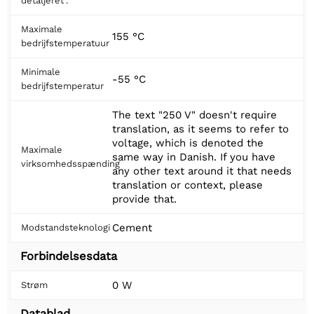
detaljeret".
Maximale
155 °C
bedrijfstemperatuur
Minimale
-55 °C
bedrijfstemperatur
The text "250 V" doesn't require
translation, as it seems to refer to
voltage, which is denoted the
Maximale
same way in Danish. If you have
virksomhedsspænding
any other text around it that needs
translation or context, please
provide that.
Cement
Modstandsteknologi
Forbindelsesdata
0 W
Strøm
Datablad