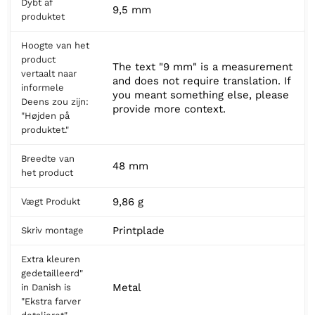
Dybt af
9,5 mm
produktet
Hoogte van het
product
The text "9 mm" is a measurement
vertaalt naar
and does not require translation. If
informele
you meant something else, please
Deens zou zijn:
provide more context.
"Højden på
produktet."
Breedte van
48 mm
het product
9,86 g
Vægt Produkt
Printplade
Skriv montage
Extra kleuren
gedetailleerd"
Metal
in Danish is
"Ekstra farver