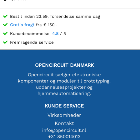
you're asking for a
translation of "resistor" in
Bestil inden 23:59, forsendelse samme dag
a general context, it
Gratis fragt
fra € 150,-
would be "modstand" in
Danish. If the term is
Kundebedømmelse:
4.8
/ 5
something else, could you
Fremragende service
provide more context?
OPENCIRCUIT DANMARK
Opencircuit sælger elektroniske
komponenter og moduler til prototyping,
uddannelsesprojekter og
hjemmeautomatisering.
KUNDE SERVICE
Virksomheder
Kontakt
info@opencircuit.nl
+31 850014013