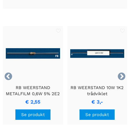


RB WEERSTAND
RB WEERSTAND 10W 1K2
METALFILM 0,6W 5% 2E2
trådviklet
- Holdbar
cementmodstand med
€ 2,55
€ 3,-
Præcisionsmodstand
keramisk hus.
Se produkt
Se produkt