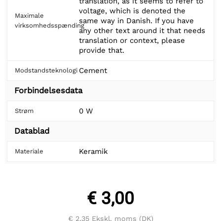
translation, as it seems to refer to
voltage, which is denoted the
Maximale
same way in Danish. If you have
virksomhedsspænding
any other text around it that needs
translation or context, please
provide that.
Cement
Modstandsteknologi
Forbindelsesdata
0 W
Strøm
Datablad
Keramik
Materiale
€ 3,00
€ 2,35
Ekskl. moms (DK)