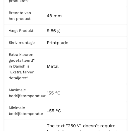
produktet."
Breedte van
48 mm
het product
9,86 g
Vægt Produkt
Printplade
Skriv montage
Extra kleuren
gedetailleerd"
Metal
in Danish is
"Ekstra farver
detaljeret".
Maximale
155 °C
bedrijfstemperatuur
Minimale
-55 °C
bedrijfstemperatur
The text "250 V" doesn't require