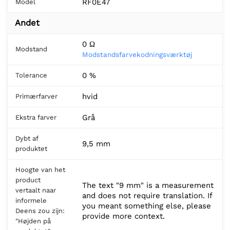
RF0E47
Model
Andet
0 Ω
Modstand
Modstandsfarvekodningsværktøj
0 %
Tolerance
hvid
Primærfarver
Grå
Ekstra farver
Dybt af
9,5 mm
produktet
Hoogte van het
product
The text "9 mm" is a measurement
vertaalt naar
and does not require translation. If
informele
you meant something else, please
Deens zou zijn:
provide more context.
"Højden på