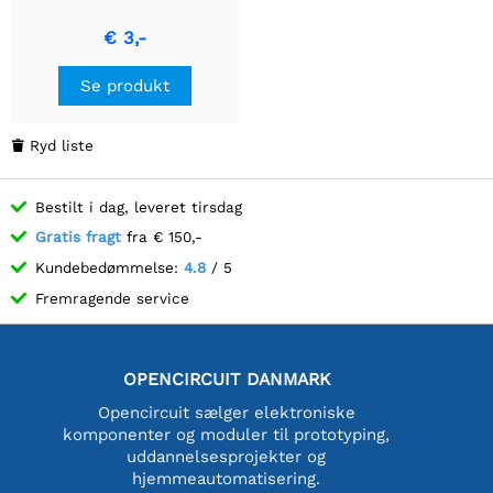
€ 3,-
Se produkt
Ryd liste

Bestilt i dag, leveret tirsdag
Gratis fragt
fra € 150,-
Kundebedømmelse:
4.8
/ 5
Fremragende service
OPENCIRCUIT DANMARK
Opencircuit sælger elektroniske
komponenter og moduler til prototyping,
uddannelsesprojekter og
hjemmeautomatisering.