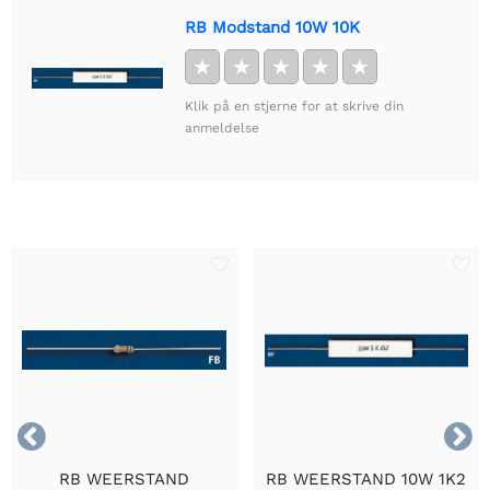
RB Modstand 10W 10K
★
★
★
★
★
Klik på en stjerne for at skrive din
anmeldelse


RB WEERSTAND
RB WEERSTAND 10W 1K2