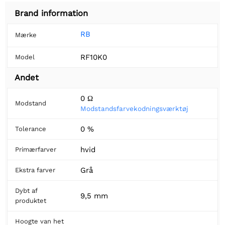
Brand information
RB
Mærke
RF10K0
Model
Andet
0 Ω
Modstand
Modstandsfarvekodningsværktøj
0 %
Tolerance
hvid
Primærfarver
Grå
Ekstra farver
Dybt af
9,5 mm
produktet
Hoogte van het