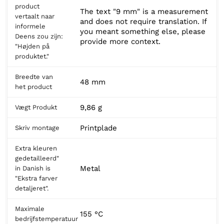
product
The text "9 mm" is a measurement
vertaalt naar
and does not require translation. If
informele
you meant something else, please
Deens zou zijn:
provide more context.
"Højden på
produktet."
Breedte van
48 mm
het product
9,86 g
Vægt Produkt
Printplade
Skriv montage
Extra kleuren
gedetailleerd"
Metal
in Danish is
"Ekstra farver
detaljeret".
Maximale
155 °C
bedrijfstemperatuur