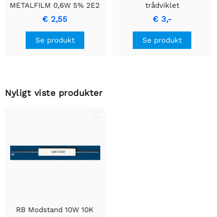
METALFILM 0,6W 5% 2E2
trådviklet
- Holdbar
cementmodstand med
€ 2,55
€ 3,-
Præcisionsmodstand
keramisk hus.
Se produkt
Se produkt
Nyligt viste produkter
RB Modstand 10W 10K