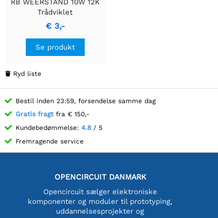
RB WEERSTAND 10W 12K
Trådviklet
Cementmodstand
€ 3,-
Se produkt
Ryd liste

Bestil inden 23:59, forsendelse samme dag
Gratis fragt
fra € 150,-
Kundebedømmelse:
4.8
/ 5
Fremragende service
OPENCIRCUIT DANMARK
Opencircuit sælger elektroniske
komponenter og moduler til prototyping,
uddannelsesprojekter og