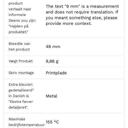
product
The text "9 mm" is a measurement
vertaalt naar
and does not require translation. If
informele
you meant something else, please
Deens zou zijn:
provide more context.
"Højden på
produktet."
Breedte van
48 mm
het product
9,86 g
Vægt Produkt
Printplade
Skriv montage
Extra kleuren
gedetailleerd"
Metal
in Danish is
"Ekstra farver
detaljeret".
Maximale
155 °C
bedrijfstemperatuur