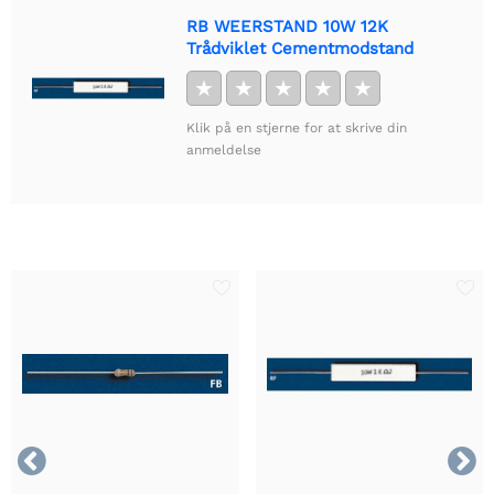
RB WEERSTAND 10W 12K
Trådviklet Cementmodstand
★
★
★
★
★
Klik på en stjerne for at skrive din
anmeldelse

