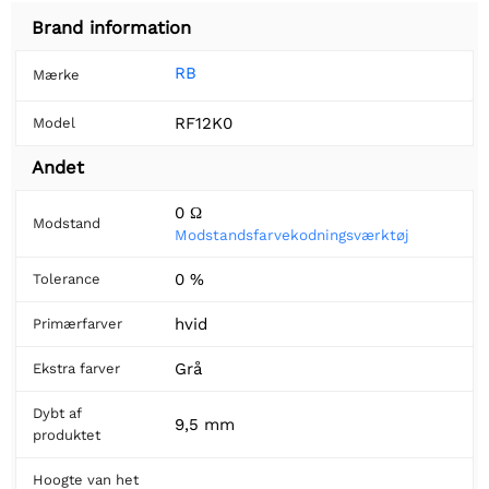
Brand information
RB
Mærke
RF12K0
Model
Andet
0 Ω
Modstand
Modstandsfarvekodningsværktøj
0 %
Tolerance
hvid
Primærfarver
Grå
Ekstra farver
Dybt af
9,5 mm
produktet
Hoogte van het