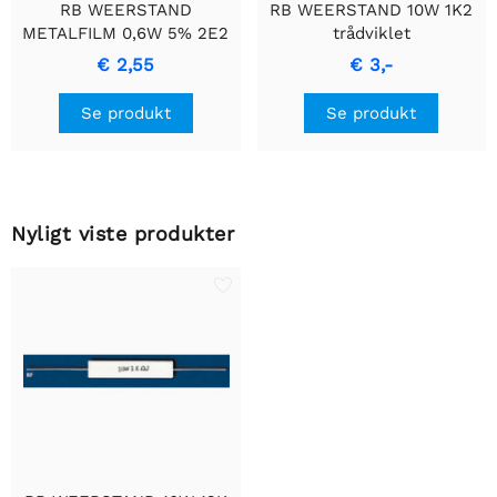
RB WEERSTAND
RB WEERSTAND 10W 1K2
METALFILM 0,6W 5% 2E2
trådviklet
- Holdbar
cementmodstand med
€ 2,55
€ 3,-
Præcisionsmodstand
keramisk hus.
Se produkt
Se produkt
Nyligt viste produkter