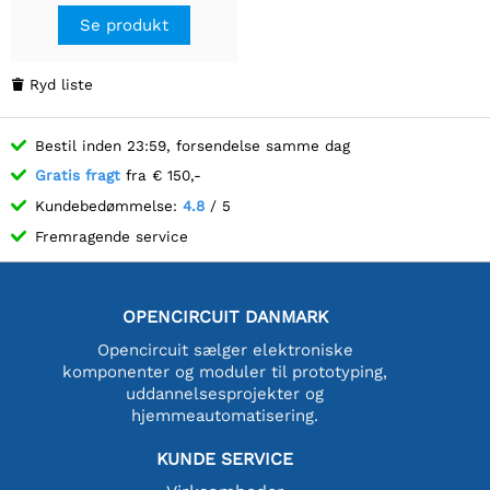
Se produkt
Ryd liste

Bestil inden 23:59, forsendelse samme dag
Gratis fragt
fra € 150,-
Kundebedømmelse:
4.8
/ 5
Fremragende service
OPENCIRCUIT DANMARK
Opencircuit sælger elektroniske
komponenter og moduler til prototyping,
uddannelsesprojekter og
hjemmeautomatisering.
KUNDE SERVICE