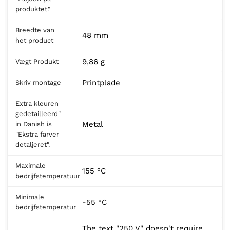
produktet."
Breedte van
48 mm
het product
9,86 g
Vægt Produkt
Printplade
Skriv montage
Extra kleuren
gedetailleerd"
Metal
in Danish is
"Ekstra farver
detaljeret".
Maximale
155 °C
bedrijfstemperatuur
Minimale
-55 °C
bedrijfstemperatur
The text "250 V" doesn't require