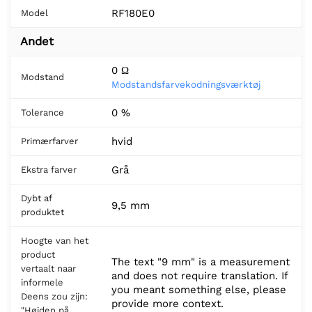
RF180E0
Model
Andet
0 Ω
Modstand
Modstandsfarvekodningsværktøj
0 %
Tolerance
hvid
Primærfarver
Grå
Ekstra farver
Dybt af
9,5 mm
produktet
Hoogte van het
product
The text "9 mm" is a measurement
vertaalt naar
and does not require translation. If
informele
you meant something else, please
Deens zou zijn:
provide more context.
"Højden på