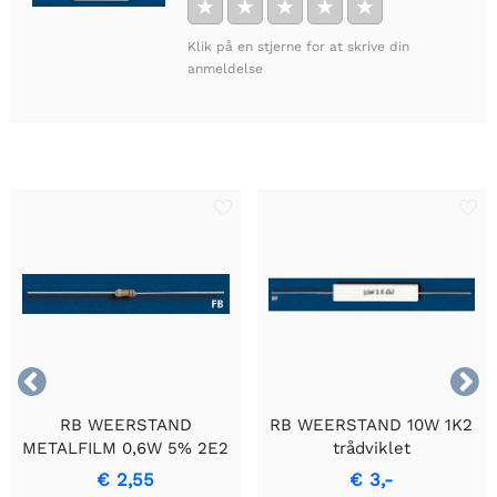
★
★
★
★
★
Klik på en stjerne for at skrive din
anmeldelse


RB WEERSTAND
RB WEERSTAND 10W 1K2
METALFILM 0,6W 5% 2E2
trådviklet
- Holdbar
cementmodstand med
€ 2,55
€ 3,-
Præcisionsmodstand
keramisk hus.