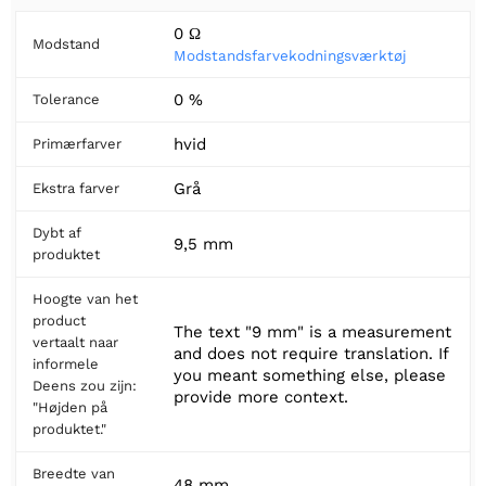
0 Ω
Modstand
Modstandsfarvekodningsværktøj
0 %
Tolerance
hvid
Primærfarver
Grå
Ekstra farver
Dybt af
9,5 mm
produktet
Hoogte van het
product
The text "9 mm" is a measurement
vertaalt naar
and does not require translation. If
informele
you meant something else, please
Deens zou zijn:
provide more context.
"Højden på
produktet."
Breedte van
48 mm