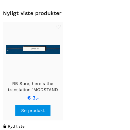
Nyligt viste produkter
RB Sure, here's the
translation:"MODSTAND
10W 1E5"
€ 3,-
Se produkt
Ryd liste
