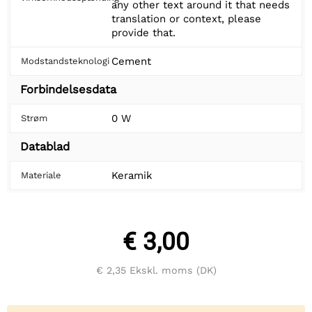
any other text around it that needs
translation or context, please
provide that.
Cement
Modstandsteknologi
Forbindelsesdata
0 W
Strøm
Datablad
Keramik
Materiale
€ 3,00
€ 2,35
Ekskl. moms (DK)