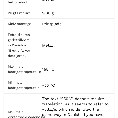
het product
9,86 g
Vægt Produkt
Printplade
Skriv montage
Extra kleuren
gedetailleerd"
Metal
in Danish is
"Ekstra farver
detaljeret".
Maximale
155 °C
bedrijfstemperatuur
Minimale
-55 °C
bedrijfstemperatur
The text "250 V" doesn't require
translation, as it seems to refer to
voltage, which is denoted the
Maximale
same way in Danish. If you have
virksomhedsspænding