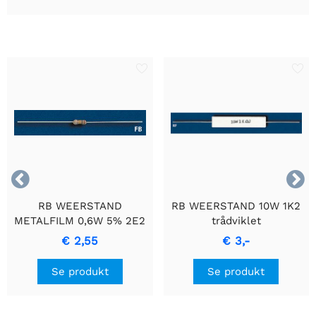


RB WEERSTAND
RB WEERSTAND 10W 1K2
METALFILM 0,6W 5% 2E2
trådviklet
- Holdbar
cementmodstand med
€ 2,55
€ 3,-
Præcisionsmodstand
keramisk hus.
Se produkt
Se produkt