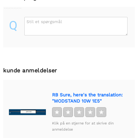
Q
Stil et spørgsmål
kunde anmeldelser
RB Sure, here's the translation:
"MODSTAND 10W 1E5"
★
★
★
★
★
Klik på en stjerne for at skrive din
anmeldelse