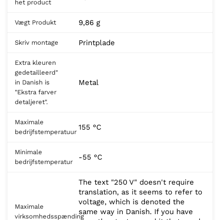
het product
9,86 g
Vægt Produkt
Printplade
Skriv montage
Extra kleuren
gedetailleerd"
Metal
in Danish is
"Ekstra farver
detaljeret".
Maximale
155 °C
bedrijfstemperatuur
Minimale
-55 °C
bedrijfstemperatur
The text "250 V" doesn't require
translation, as it seems to refer to
voltage, which is denoted the
Maximale
same way in Danish. If you have
virksomhedsspænding