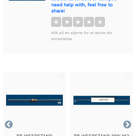
need help with, feel free to
share!
★
★
★
★
★
Klik på en stjerne for at skrive din
anmeldelse

