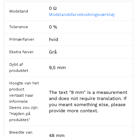
0 Ω
Modstand
Modstandsfarvekodningsværktøj
0 %
Tolerance
hvid
Primærfarver
Grå
Ekstra farver
Dybt af
9,5 mm
produktet
Hoogte van het
product
The text "9 mm" is a measurement
vertaalt naar
and does not require translation. If
informele
you meant something else, please
Deens zou zijn:
provide more context.
"Højden på
produktet."
Breedte van
48 mm