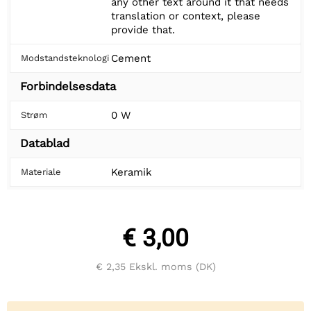
any other text around it that needs
translation or context, please
provide that.
Cement
Modstandsteknologi
Forbindelsesdata
0 W
Strøm
Datablad
Keramik
Materiale
€ 3,00
€ 2,35
Ekskl. moms (DK)