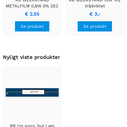
RB WEERSTAND
RB WEERSTAND 10W 1K2
METALFILM 0,6W 5% 2E2
trådviklet
- Holdbar
cementmodstand med
€ 2,55
€ 3,-
Præcisionsmodstand
keramisk hus.
Se produkt
Se produkt
Nyligt viste produkter
RB I'm sorry, but I am