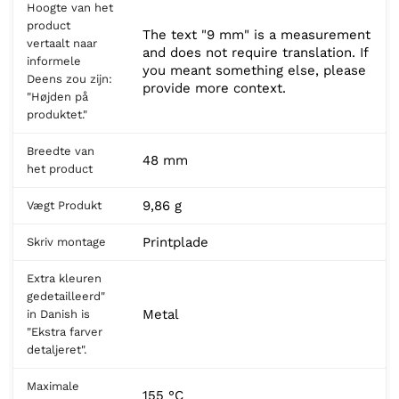
Hoogte van het
product
The text "9 mm" is a measurement
vertaalt naar
and does not require translation. If
informele
you meant something else, please
Deens zou zijn:
provide more context.
"Højden på
produktet."
Breedte van
48 mm
het product
9,86 g
Vægt Produkt
Printplade
Skriv montage
Extra kleuren
gedetailleerd"
Metal
in Danish is
"Ekstra farver
detaljeret".
Maximale
155 °C