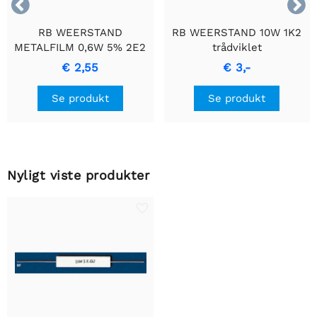


RB WEERSTAND
RB WEERSTAND 10W 1K2
METALFILM 0,6W 5% 2E2
trådviklet
- Holdbar
cementmodstand med
€ 2,55
€ 3,-
Præcisionsmodstand
keramisk hus.
Se produkt
Se produkt
Nyligt viste produkter