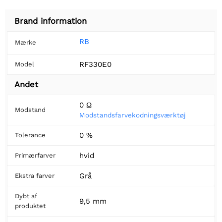
Brand information
RB
Mærke
RF330E0
Model
Andet
0 Ω
Modstand
Modstandsfarvekodningsværktøj
0 %
Tolerance
hvid
Primærfarver
Grå
Ekstra farver
Dybt af
9,5 mm
produktet