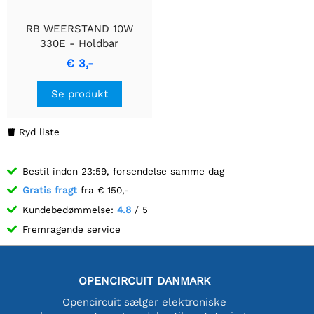
RB WEERSTAND 10W
330E - Holdbar
trådvundet
€ 3,-
cementmodstand
Se produkt
Ryd liste

Bestil inden 23:59, forsendelse samme dag
Gratis fragt
fra € 150,-
Kundebedømmelse:
4.8
/ 5
Fremragende service
OPENCIRCUIT DANMARK
Opencircuit sælger elektroniske