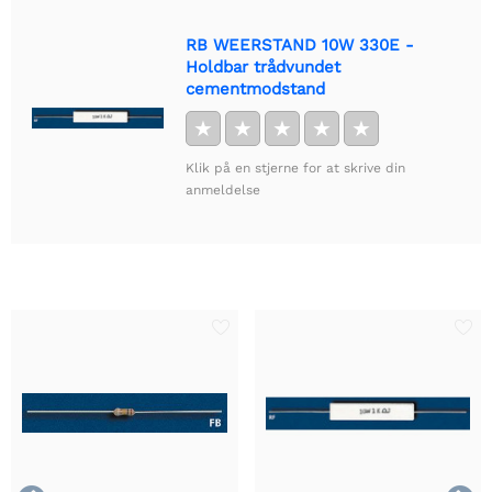
RB WEERSTAND 10W 330E -
Holdbar trådvundet
cementmodstand
★
★
★
★
★
Klik på en stjerne for at skrive din
anmeldelse