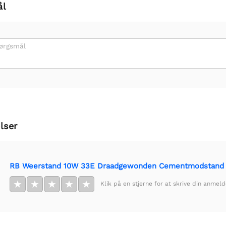
ål
pørgsmål
lser
RB Weerstand 10W 33E Draadgewonden Cementmodstand
★
★
★
★
★
Klik på en stjerne for at skrive din anmeld