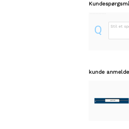
Kundespørgsm
Q
Stil et s
kunde anmelde