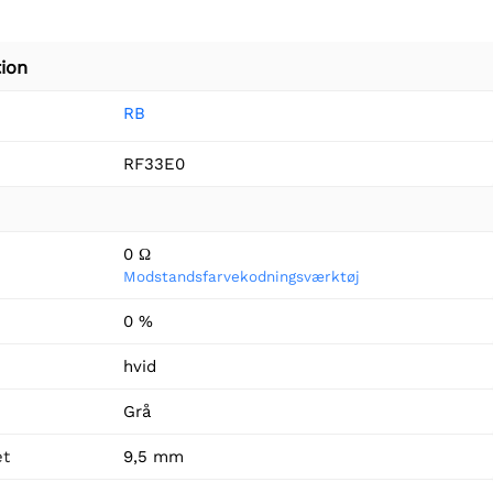
ion
RB
RF33E0
0 Ω
Modstandsfarvekodningsværktøj
0 %
hvid
Grå
et
9,5 mm