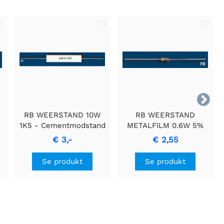

RB WEERSTAND 10W
RB WEERSTAND
1K5 - Cementmodstand
METALFILM 0.6W 5%
med Keramisk
2K2 Modstand
€ 3,-
€ 2,55
Indkapsling
l
Se produkt
Se produkt
h
e