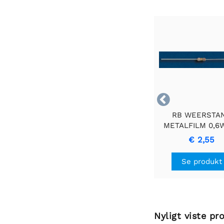

RB WEERSTA
METALFILM 0,6
2E2 - Holdba
€ 2,55
Præcisionsmods
Se produkt
Nyligt viste pr