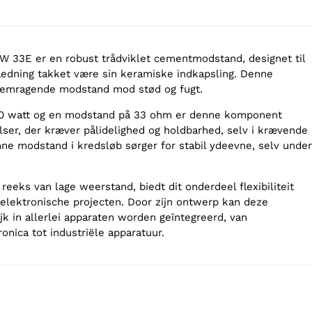
33E er en robust trådviklet cementmodstand, designet til
fledning takket være sin keramiske indkapsling. Denne
fremragende modstand mod stød og fugt.
10 watt og en modstand på 33 ohm er denne komponent
lser, der kræver pålidelighed og holdbarhed, selv i krævende
nne modstand i kredsløb sørger for stabil ydeevne, selv under
reeks van lage weerstand, biedt dit onderdeel flexibiliteit
 elektronische projecten. Door zijn ontwerp kan deze
k in allerlei apparaten worden geïntegreerd, van
nica tot industriële apparatuur.