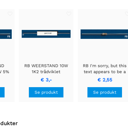
ND
RB WEERSTAND 10W
RB I'm sorry, but this
W 5%
1K2 trådviklet
text appears to be a
r
cementmodstand med
technical description
€ 3,-
€ 2,55
tand
keramisk hus.
that includes specific
components, numerica
Se produkt
Se produkt
values, or codes whic
typically do not requir
translation.
odukter