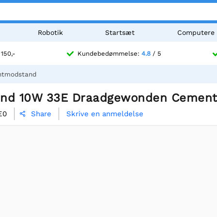
Robotik
Startsæt
Computere
 150,-
Kundebedømmelse:
4.8
/ 5
ntmodstand
and 10W 33E Draadgewonden Cemen
E0
Skrive en anmeldelse
Share
