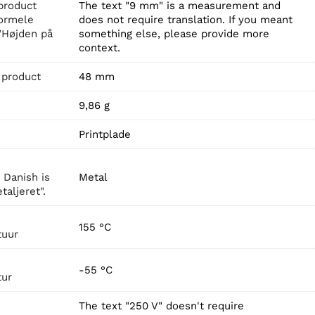
product
The text "9 mm" is a measurement and
formele
does not require translation. If you meant
"Højden på
something else, please provide more
context.
 product
48 mm
9,86 g
Printplade
n Danish is
Metal
taljeret".
155 °C
tuur
-55 °C
tur
The text "250 V" doesn't require