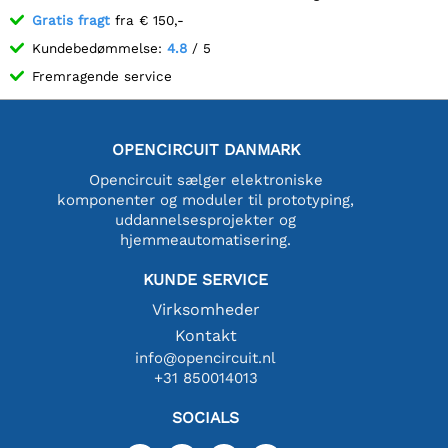
Gratis fragt
fra € 150,-
Kundebedømmelse:
4.8
/ 5
Fremragende service
OPENCIRCUIT DANMARK
Opencircuit sælger elektroniske
komponenter og moduler til prototyping,
uddannelsesprojekter og
hjemmeautomatisering.
KUNDE SERVICE
Virksomheder
Kontakt
info@opencircuit.nl
+31 850014013
SOCIALS