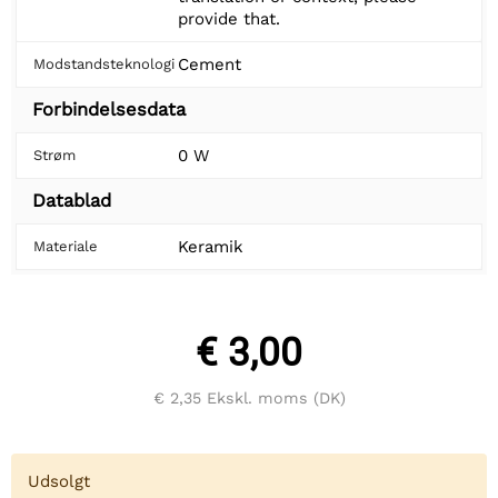
provide that.
Cement
Modstandsteknologi
Forbindelsesdata
0 W
Strøm
Datablad
Keramik
Materiale
€ 3,00
€ 2,35
Ekskl. moms (DK)
Udsolgt