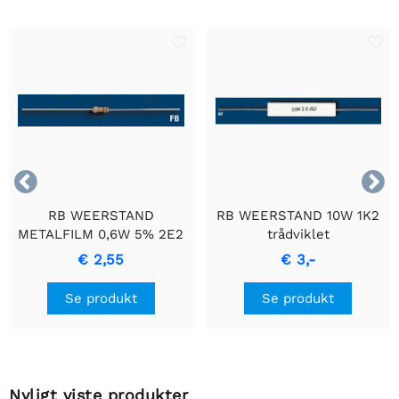


RB WEERSTAND
RB WEERSTAND 10W 1K2
METALFILM 0,6W 5% 2E2
trådviklet
- Holdbar
cementmodstand med
€ 2,55
€ 3,-
Præcisionsmodstand
keramisk hus.
Se produkt
Se produkt
Nyligt viste produkter