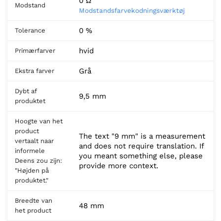
0 Ω
Modstand
Modstandsfarvekodningsværktøj
0 %
Tolerance
hvid
Primærfarver
Grå
Ekstra farver
Dybt af
9,5 mm
produktet
Hoogte van het
product
The text "9 mm" is a measurement
vertaalt naar
and does not require translation. If
informele
you meant something else, please
Deens zou zijn:
provide more context.
"Højden på
produktet."
Breedte van
48 mm
het product