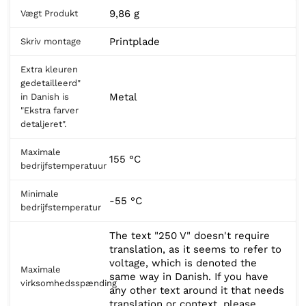
9,86 g
Vægt Produkt
Printplade
Skriv montage
Extra kleuren
gedetailleerd"
Metal
in Danish is
"Ekstra farver
detaljeret".
Maximale
155 °C
bedrijfstemperatuur
Minimale
-55 °C
bedrijfstemperatur
The text "250 V" doesn't require
translation, as it seems to refer to
voltage, which is denoted the
Maximale
same way in Danish. If you have
virksomhedsspænding
any other text around it that needs
translation or context, please