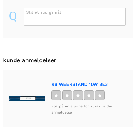
Q
Stil et spørgsmål
kunde anmeldelser
RB WEERSTAND 10W 3E3
★
★
★
★
★
Klik på en stjerne for at skrive din
anmeldelse