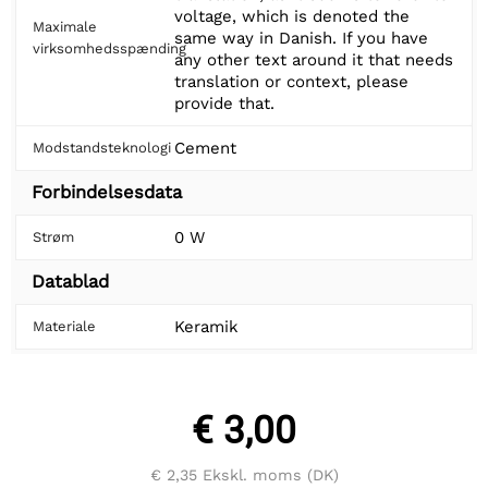
voltage, which is denoted the
Maximale
same way in Danish. If you have
virksomhedsspænding
any other text around it that needs
translation or context, please
provide that.
Cement
Modstandsteknologi
Forbindelsesdata
0 W
Strøm
Datablad
Keramik
Materiale
€ 3,00
€ 2,35
Ekskl. moms (DK)