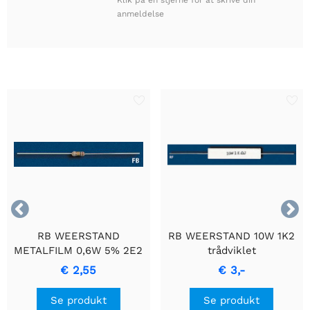
anmeldelse


RB WEERSTAND
RB WEERSTAND 10W 1K2
METALFILM 0,6W 5% 2E2
trådviklet
- Holdbar
cementmodstand med
€ 2,55
€ 3,-
Præcisionsmodstand
keramisk hus.
Se produkt
Se produkt