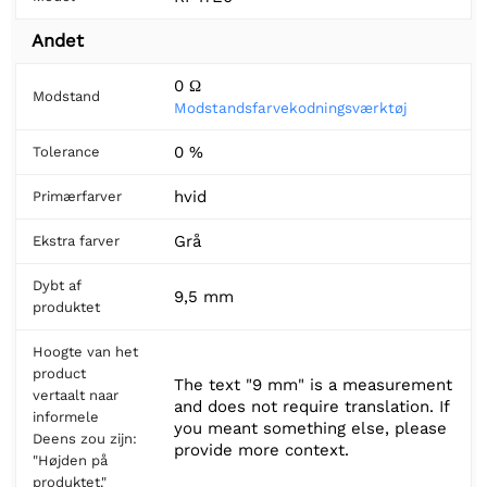
Andet
0 Ω
Modstand
Modstandsfarvekodningsværktøj
0 %
Tolerance
hvid
Primærfarver
Grå
Ekstra farver
Dybt af
9,5 mm
produktet
Hoogte van het
product
The text "9 mm" is a measurement
vertaalt naar
and does not require translation. If
informele
you meant something else, please
Deens zou zijn:
provide more context.
"Højden på
produktet."