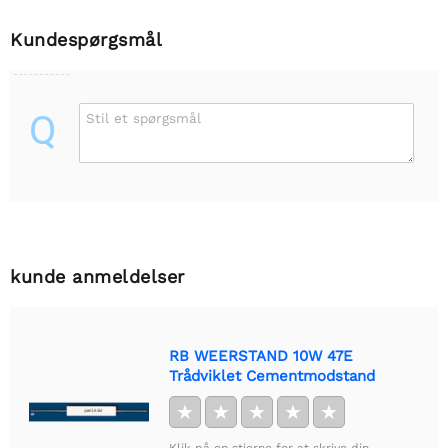
Kundespørgsmål
Q
Stil et spørgsmål
kunde anmeldelser
RB WEERSTAND 10W 47E
Trådviklet Cementmodstand
★
★
★
★
★
Klik på en stjerne for at skrive din